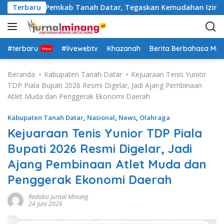
L
i Pejabat Pemkab Tanah Datar, Tegaskan Kemudahan Izin Inves
Terbaru
a
n
g
s
#terbaru
#livewebtv
Khazanah
Berita Berbahasa Mi
u
n
Beranda
Kabupaten Tanah Datar
Kejuaraan Tenis Yunior
g
TDP Piala Bupati 2026 Resmi Digelar, Jadi Ajang Pembinaan
k
Atlet Muda dan Penggerak Ekonomi Daerah
e
k
Kabupaten Tanah Datar
,
Nasional
,
News
,
Olahraga
o
Kejuaraan Tenis Yunior TDP Piala
n
Bupati 2026 Resmi Digelar, Jadi
t
e
Ajang Pembinaan Atlet Muda dan
n
Penggerak Ekonomi Daerah
Redaksi Jurnal Minang
24 Juni 2026