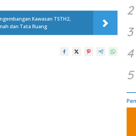
2
ngembangan Kawasan TSTH2,
nah dan Tata Ruang
3
4
5
Pe