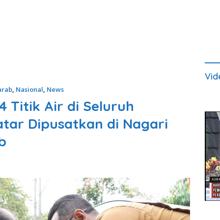
Vid
arab
,
Nasional
,
News
Titik Air di Seluruh
atar Dipusatkan di Nagari
b