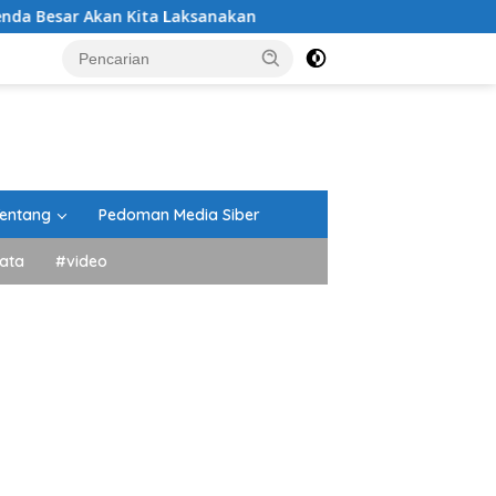
 Kita Laksanakan
DPRD Tanah Datar Gelar Paripurna 
entang
Pedoman Media Siber
ata
#video