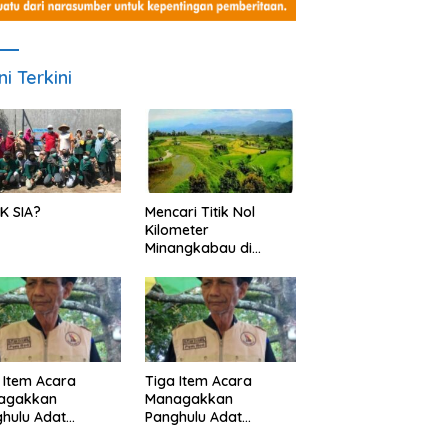
ni Terkini
K SIA?
Mencari Titik Nol
Kilometer
Minangkabau di
Nagari Pariangan,
Dimanakah Lokasi
nya?
 Item Acara
Tiga Item Acara
agakkan
Managakkan
hulu Adat
Panghulu Adat
angkabau (bagian
Minangkabau (bagian