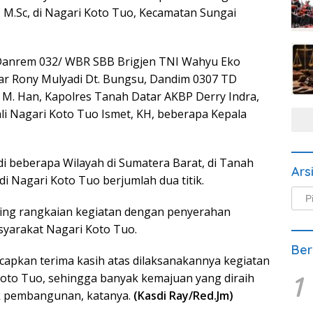
, M.Sc, di Nagari Koto Tuo, Kecamatan Sungai
 Danrem 032/ WBR SBB Brigjen TNI Wahyu Eko
ar Rony Mulyadi Dt. Bungsu, Dandim 0307 TD
P, M. Han, Kapolres Tanah Datar AKBP Derry Indra,
ali Nagari Koto Tuo Ismet, KH, beberapa Kepala
di beberapa Wilayah di Sumatera Barat, di Tanah
Ars
i Nagari Koto Tuo berjumlah dua titik.
Arsi
Beri
ting rangkaian kegiatan dengan penyerahan
yarakat Nagari Koto Tuo.
Ber
apkan terima kasih atas dilaksanakannya kegiatan
1
oto Tuo, sehingga banyak kemajuan yang diraih
k pembangunan, katanya.
(Kasdi Ray/Red.Jm)