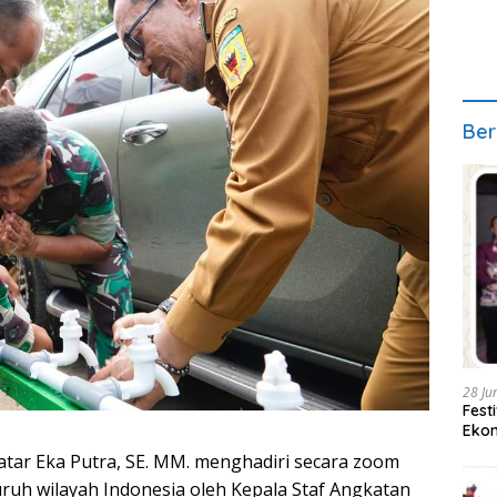
Ber
28 Ju
Fest
Ekon
atar Eka Putra, SE. MM. menghadiri secara zoom
luruh wilayah Indonesia oleh Kepala Staf Angkatan