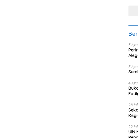
tera
Ber
5 Agu
Peri
Aleg
5 Agu
Sum
4 Agu
Buka
Fadl
Bang
28 Ju
Sekd
Keg
22 Ju
UIN 
Pend