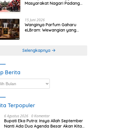
Masyarakat Nagari Padang
Magek Sita Perhatian
Pengunjung Festival
Minangkabau
15 Juni 2026
Wanginya Parfum Gaharu
eLBram: Wewangian yang
Lahir dari Kesabaran Alam,
Ayo Dicoba!
Selengkapnya
ip Berita
p
ta
ita Terpopuler
6 Agustus 2026
0 Komentar
Bupati Eka Putra: Insya Allah September
Nanti Ada Dua Agenda Besar Akan Kita
Laksanakan