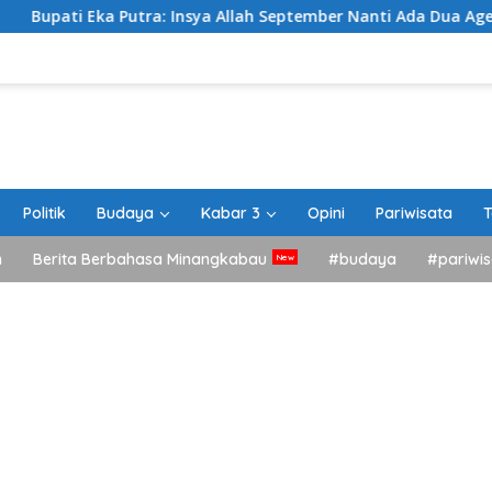
Putra: Insya Allah September Nanti Ada Dua Agenda Besar Akan
Politik
Budaya
Kabar 3
Opini
Pariwisata
T
h
Berita Berbahasa Minangkabau
#budaya
#pariwis