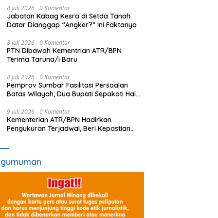
8 Juli 2026
0 Komentar
Jabatan Kabag Kesra di Setda Tanah
Datar Dianggap “Angker?” Ini Faktanya
8 Juli 2026
0 Komentar
PTN Dibawah Kementrian ATR/BPN
Terima Taruna/i Baru
8 Juli 2026
0 Komentar
Pemprov Sumbar Fasilitasi Persoalan
Batas Wilayah, Dua Bupati Sepakati Hal
Ini
9 Juli 2026
0 Komentar
Kementerian ATR/BPN Hadirkan
Pengukuran Terjadwal, Beri Kepastian
Waktu Layanan untuk Masyarakat
ngumuman