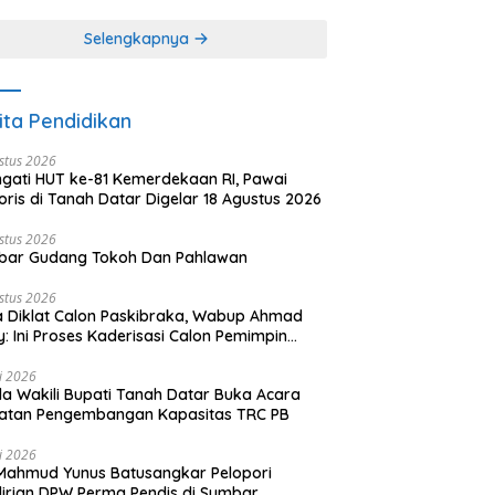
khir dari 3 tulisan)
(2 dari 3 tulisan)
Selengkapnya
ita Pendidikan
stus 2026
ngati HUT ke-81 Kemerdekaan RI, Pawai
oris di Tanah Datar Digelar 18 Agustus 2026
stus 2026
bar Gudang Tokoh Dan Pahlawan
stus 2026
 Diklat Calon Paskibraka, Wabup Ahmad
y: Ini Proses Kaderisasi Calon Pemimpin
sa yang Berkarakter Pancasila
li 2026
a Wakili Bupati Tanah Datar Buka Acara
iatan Pengembangan Kapasitas TRC PB
li 2026
Mahmud Yunus Batusangkar Pelopori
irian DPW Perma Pendis di Sumbar