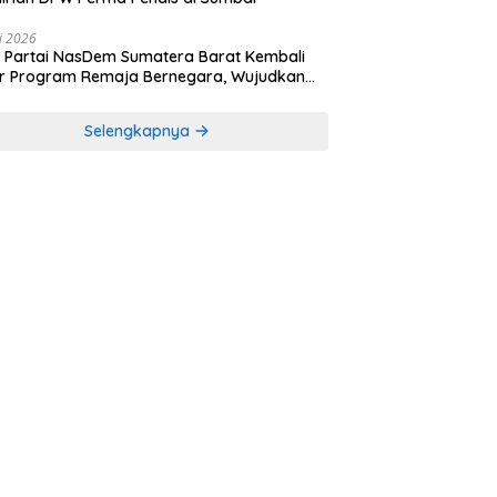
li 2026
Partai NasDem Sumatera Barat Kembali
r Program Remaja Bernegara, Wujudkan
rasi Muda Melek Politik dan Demokrasi
Selengkapnya