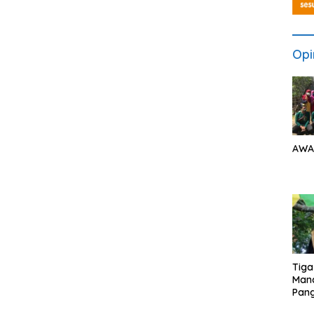
Opi
AWA
Tiga
Man
Pang
Min