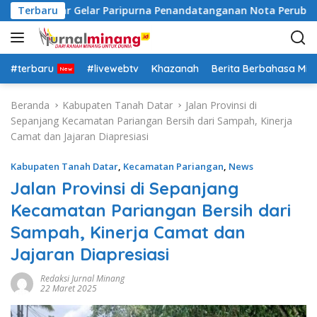
L
anah Datar Gelar Paripurna Penandatanganan Nota Perubahan
Terbaru
a
n
g
s
#terbaru
#livewebtv
Khazanah
Berita Berbahasa Mi
u
n
Beranda
Kabupaten Tanah Datar
Jalan Provinsi di
g
Sepanjang Kecamatan Pariangan Bersih dari Sampah, Kinerja
k
Camat dan Jajaran Diapresiasi
e
k
Kabupaten Tanah Datar
,
Kecamatan Pariangan
,
News
o
Jalan Provinsi di Sepanjang
n
Kecamatan Pariangan Bersih dari
t
e
Sampah, Kinerja Camat dan
n
Jajaran Diapresiasi
Redaksi Jurnal Minang
22 Maret 2025