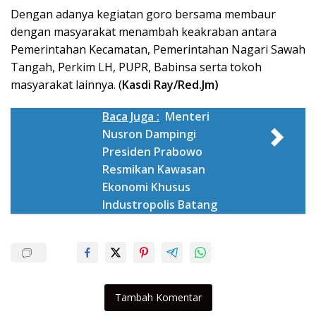
Dengan adanya kegiatan goro bersama membaur
dengan masyarakat menambah keakraban antara
Pemerintahan Kecamatan, Pemerintahan Nagari Sawah
Tangah, Perkim LH, PUPR, Babinsa serta tokoh
masyarakat lainnya. (
Kasdi Ray/Red.Jm)
Baca Juga :
Menteri
Nusron Dampingi
Presiden Prabowo
Resmikan Kawasan
Ekonomi Khusus
Industropolis Batang
Tambah Komentar