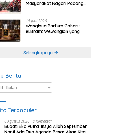
Masyarakat Nagari Padang
Magek Sita Perhatian
Pengunjung Festival
Minangkabau
15 Juni 2026
Wanginya Parfum Gaharu
eLBram: Wewangian yang
Lahir dari Kesabaran Alam,
Ayo Dicoba!
Selengkapnya
ip Berita
p
ta
ita Terpopuler
6 Agustus 2026
0 Komentar
Bupati Eka Putra: Insya Allah September
Nanti Ada Dua Agenda Besar Akan Kita
Laksanakan