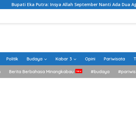
Putra: Insya Allah September Nanti Ada Dua Agenda Besar Aka
Politik
Budaya
Kabar 3
Opini
Pariwisata
T
h
Berita Berbahasa Minangkabau
#budaya
#pariwis