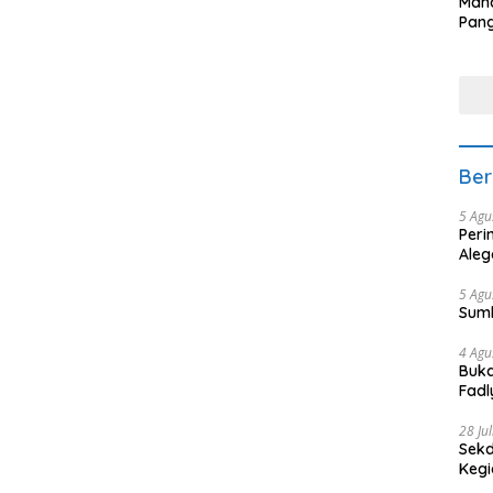
Man
Pang
Min
tera
Ber
5 Agu
Peri
Aleg
5 Agu
Sum
4 Agu
Buka
Fadl
Bang
28 Ju
Sekd
Keg