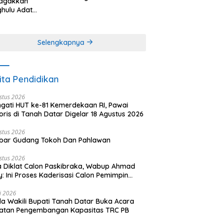
agakkan
Minangkabau (bagian
hulu Adat
(2 dari 3 tulisan)
angkabau (bagian
khir dari 3 tulisan)
Selengkapnya
ita Pendidikan
stus 2026
ngati HUT ke-81 Kemerdekaan RI, Pawai
oris di Tanah Datar Digelar 18 Agustus 2026
stus 2026
bar Gudang Tokoh Dan Pahlawan
stus 2026
 Diklat Calon Paskibraka, Wabup Ahmad
y: Ini Proses Kaderisasi Calon Pemimpin
sa yang Berkarakter Pancasila
li 2026
a Wakili Bupati Tanah Datar Buka Acara
iatan Pengembangan Kapasitas TRC PB