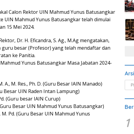
Bakal Calon Rektor UIN Mahmud Yunus Batusangkar
te UIN Mahmud Yunus Batusangkar telah dimulai
an 15 Mei 2024.
ektor, Dr. H. Eficandra, S. Ag., M.Ag mengatakan,
ma guru besar (Profesor) yang telah mendaftar dan
tan ke Panitia.
N Mahmud Yunus Batusangkar Masa Jabatan 2024-
Ars
Arsi
M. A., M. Res., Ph. D. (Guru Besar IAIN Manado)
Beri
Guru Besar UIN Raden Intan Lampung)
 Pd. (Guru besar IAIN Curup)
c. (Guru Besar UIN Mahmud Yunus Batusangkar)
Ber
d., M. Pd. (Guru Besar UIN Mahmud Yunus
1