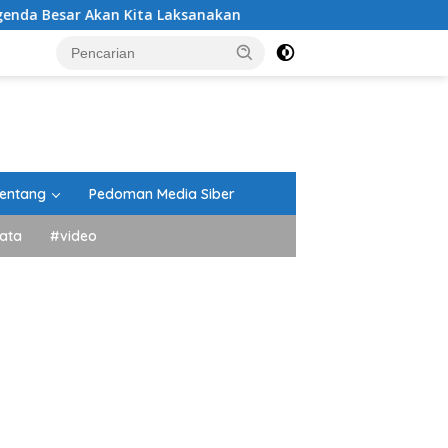
n Kita Laksanakan
DPRD Tanah Datar Gelar Paripurna 
entang
Pedoman Media Siber
ata
#video