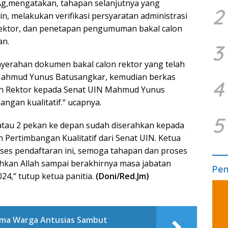
 M. Ag,mengatakan, tahapan selanjutnya yang
2
in, melakukan verifikasi persyaratan administrasi
rektor, dan penetapan pengumuman bakal calon
an.
3
yerahan dokumen bakal calon rektor yang telah
Mahmud Yunus Batusangkar, kemudian berkas
4
leh Rektor kepada Senat UIN Mahmud Yunus
gan kualitatif.“ ucapnya.
5
 atau 2 pekan ke depan sudah diserahkan kepada
Pertimbangan Kualitatif dari Senat UIN. Ketua
oses pendaftaran ini, semoga tahapan dan proses
ahkan Allah sampai berakhirnya masa jabatan
Pe
24,“ tutup ketua panitia.
(Doni/Red.Jm)
ama Warga Antusias Sambut