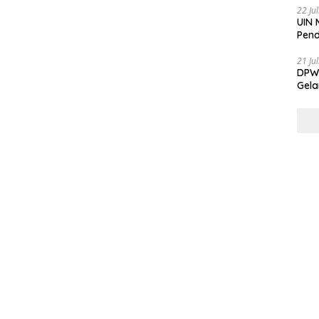
22 Ju
UIN 
Pend
21 Ju
DPW 
Gela
Gene