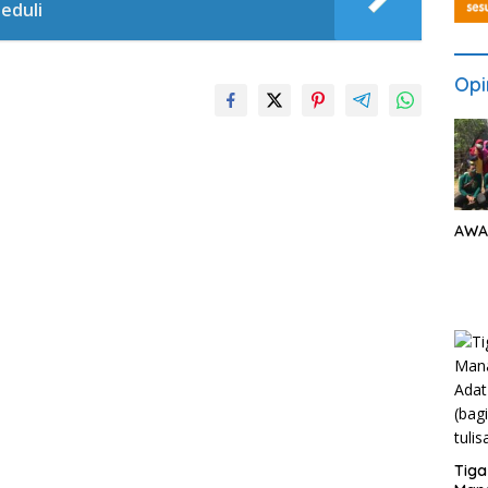
eduli
Opi
AWA
Tiga