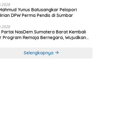
li 2026
Mahmud Yunus Batusangkar Pelopori
irian DPW Perma Pendis di Sumbar
li 2026
Partai NasDem Sumatera Barat Kembali
r Program Remaja Bernegara, Wujudkan
rasi Muda Melek Politik dan Demokrasi
Selengkapnya