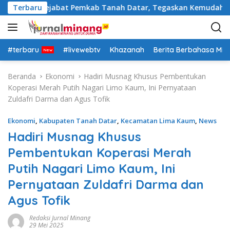
L
a Rotasi Pejabat Pemkab Tanah Datar, Tegaskan Kemudahan Izi
Terbaru
a
n
g
s
#terbaru
#livewebtv
Khazanah
Berita Berbahasa Mi
u
n
Beranda
Ekonomi
Hadiri Musnag Khusus Pembentukan
g
Koperasi Merah Putih Nagari Limo Kaum, Ini Pernyataan
k
Zuldafri Darma dan Agus Tofik
e
k
Ekonomi
,
Kabupaten Tanah Datar
,
Kecamatan Lima Kaum
,
News
o
Hadiri Musnag Khusus
n
Pembentukan Koperasi Merah
t
e
Putih Nagari Limo Kaum, Ini
n
Pernyataan Zuldafri Darma dan
Agus Tofik
Redaksi Jurnal Minang
29 Mei 2025