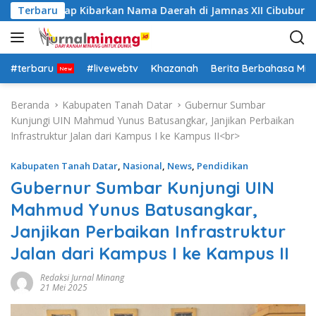
L
Datar Siap Kibarkan Nama Daerah di Jamnas XII Cibubur
Terbaru
a
n
g
s
#terbaru
#livewebtv
Khazanah
Berita Berbahasa Mi
u
n
Beranda
Kabupaten Tanah Datar
Gubernur Sumbar
g
Kunjungi UIN Mahmud Yunus Batusangkar, Janjikan Perbaikan
k
Infrastruktur Jalan dari Kampus I ke Kampus II<br>
e
k
Kabupaten Tanah Datar
,
Nasional
,
News
,
Pendidikan
o
Gubernur Sumbar Kunjungi UIN
n
Mahmud Yunus Batusangkar,
t
e
Janjikan Perbaikan Infrastruktur
n
Jalan dari Kampus I ke Kampus II
Redaksi Jurnal Minang
21 Mei 2025