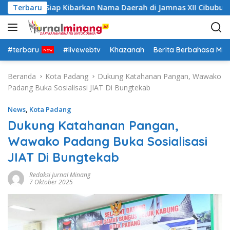
L
ah Datar Siap Kibarkan Nama Daerah di Jamnas XII Cibubur
Terbaru
a
n
g
s
#terbaru
#livewebtv
Khazanah
Berita Berbahasa Mi
u
n
Beranda
Kota Padang
Dukung Katahanan Pangan, Wawako
g
Padang Buka Sosialisasi JIAT Di Bungtekab
k
e
News
,
Kota Padang
k
Dukung Katahanan Pangan,
o
Wawako Padang Buka Sosialisasi
n
t
JIAT Di Bungtekab
e
n
Redaksi Jurnal Minang
7 Oktober 2025