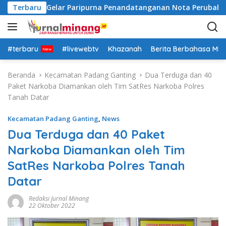
L
ah Datar Gelar Paripurna Penandatanganan Nota Perubahan 
Terbaru
a
n
g
s
#terbaru
#livewebtv
Khazanah
Berita Berbahasa Mi
u
n
Beranda
Kecamatan Padang Ganting
Dua Terduga dan 40
g
Paket Narkoba Diamankan oleh Tim SatRes Narkoba Polres
k
Tanah Datar
e
k
Kecamatan Padang Ganting
,
News
o
Dua Terduga dan 40 Paket
n
Narkoba Diamankan oleh Tim
t
e
SatRes Narkoba Polres Tanah
n
Datar
Redaksi Jurnal Minang
22 Oktober 2022