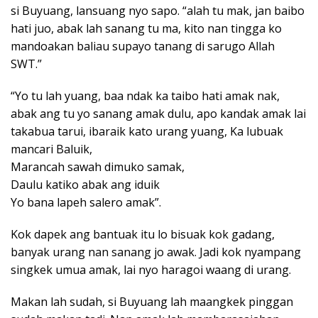
si Buyuang, lansuang nyo sapo. “alah tu mak, jan baibo
hati juo, abak lah sanang tu ma, kito nan tingga ko
mandoakan baliau supayo tanang di sarugo Allah
SWT.”
“Yo tu lah yuang, baa ndak ka taibo hati amak nak,
abak ang tu yo sanang amak dulu, apo kandak amak lai
takabua tarui, ibaraik kato urang yuang, Ka lubuak
mancari Baluik,
Marancah sawah dimuko samak,
Daulu katiko abak ang iduik
Yo bana lapeh salero amak”.
Kok dapek ang bantuak itu lo bisuak kok gadang,
banyak urang nan sanang jo awak. Jadi kok nyampang
singkek umua amak, lai nyo haragoi waang di urang.
Makan lah sudah, si Buyuang lah maangkek pinggan