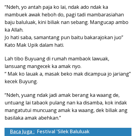
“Ndeh, yo antah paja ko lai, ndak ado ndak ka
mambuek awak heboh do, pagi tadi mambarasiahan
baju baluluak, kini biliak nan sebang. Mangucap ambo
ka Allah.
Jo hati saba, samantang pun baitu bakarajokan juo”
Kato Mak Upik dalam hati.
Lah tibo Buyuang di rumah mambaok lawuak,
lansuang mangecek ka amak nyo.
“ Mak ko lauak a, masak beko mak dicampua jo jariang”
kecek Buyung.
“Ndeh, yuang ndak jadi amak berang ka waang de,
untuang lai tabaok pulang nan ka disamba, kok indak
mangatutui muncuang amak ka waang, dek biliak ang
basilaka amak abehkan.”
Baca Juga :
Festival 'Silek Baluluak