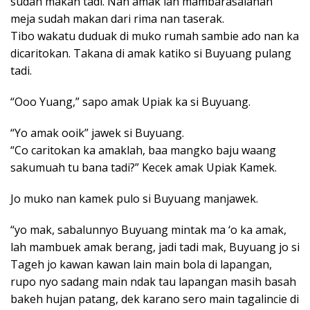
sudah makan tadi. Nan amak lah mambarasaiahan
meja sudah makan dari rima nan taserak.
Tibo wakatu duduak di muko rumah sambie ado nan ka
dicaritokan. Takana di amak katiko si Buyuang pulang
tadi.
“Ooo Yuang,” sapo amak Upiak ka si Buyuang.
“Yo amak ooik” jawek si Buyuang.
“Co caritokan ka amaklah, baa mangko baju waang
sakumuah tu bana tadi?” Kecek amak Upiak Kamek.
Jo muko nan kamek pulo si Buyuang manjawek.
“yo mak, sabalunnyo Buyuang mintak ma ‘o ka amak,
lah mambuek amak berang, jadi tadi mak, Buyuang jo si
Tageh jo kawan kawan lain main bola di lapangan,
rupo nyo sadang main ndak tau lapangan masih basah
bakeh hujan patang, dek karano sero main tagalincie di