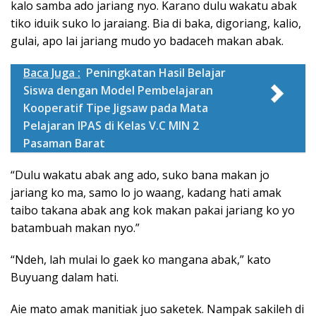
kalo samba ado jariang nyo. Karano dulu wakatu abak
tiko iduik suko lo jaraiang. Bia di baka, digoriang, kalio,
gulai, apo lai jariang mudo yo badaceh makan abak.
Baca Juga :
Peningkatan Hasil Belajar
Siswa dengan Model Pembelajaran
Kooperatif Tipe Jigsaw pada Mata
Pelajaran IPAS di Kelas V.C MIN 2
Pasaman Barat
“Dulu wakatu abak ang ado, suko bana makan jo
jariang ko ma, samo lo jo waang, kadang hati amak
taibo takana abak ang kok makan pakai jariang ko yo
batambuah makan nyo.”
“Ndeh, lah mulai lo gaek ko mangana abak,” kato
Buyuang dalam hati.
Aie mato amak manitiak juo saketek. Nampak sakileh di