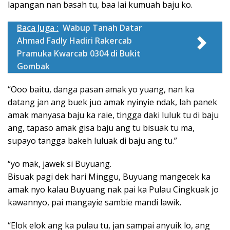
lapangan nan basah tu, baa lai kumuah baju ko.
Baca Juga :
Wabup Tanah Datar
Ahmad Fadly Hadiri Rakercab
Pramuka Kwarcab 0304 di Bukit
Gombak
“Ooo baitu, danga pasan amak yo yuang, nan ka
datang jan ang buek juo amak nyinyie ndak, lah panek
amak manyasa baju ka raie, tingga daki luluk tu di baju
ang, tapaso amak gisa baju ang tu bisuak tu ma,
supayo tangga bakeh luluak di baju ang tu.”
“yo mak, jawek si Buyuang.
Bisuak pagi dek hari Minggu, Buyuang mangecek ka
amak nyo kalau Buyuang nak pai ka Pulau Cingkuak jo
kawannyo, pai mangayie sambie mandi lawik.
“Elok elok ang ka pulau tu, jan sampai anyuik lo, ang