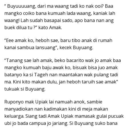
“ Buyuuuuang, dari ma waang tadi ko nak ooi? Baa
mangko coiko bana kumuah lada waang, kaniak lah
waang! Lah sudah basapai sado, apo bana nan ang
buek dilua tu ?” kato Amak.
“Eee amak ko, heboh sae, baru tibo anak di rumah
kanai sambua lansuang”, kecek Buyuang.
“Tanang sae lah amak, beko bacarito wak jo amak baa
mangko kumuah baju awak ko, bisuak bisa juo amak
batanyo ka si Tageh nan maantakan wak pulang tadi
ma. Kini kito makan dulu, jan heboh taruih sae amak”
tukuak si Buyuang.
Ruponyo mak Upiak lai namuah anok, sambie
manyadiokan nan kadimakan kini di meja makan
keluarga. Siang tadi Amak Upiak mamasak gulai pucuak
ubi jo bada campua jo jariang. Si Buyuang suko bana