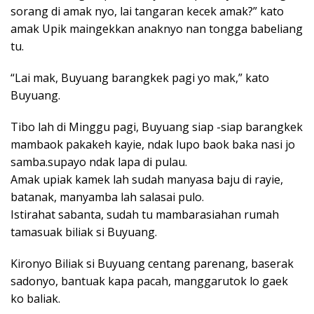
sorang di amak nyo, lai tangaran kecek amak?” kato
amak Upik maingekkan anaknyo nan tongga babeliang
tu.
“Lai mak, Buyuang barangkek pagi yo mak,” kato
Buyuang.
Tibo lah di Minggu pagi, Buyuang siap -siap barangkek
mambaok pakakeh kayie, ndak lupo baok baka nasi jo
samba.supayo ndak lapa di pulau.
Amak upiak kamek lah sudah manyasa baju di rayie,
batanak, manyamba lah salasai pulo.
Istirahat sabanta, sudah tu mambarasiahan rumah
tamasuak biliak si Buyuang.
Kironyo Biliak si Buyuang centang parenang, baserak
sadonyo, bantuak kapa pacah, manggarutok lo gaek
ko baliak.