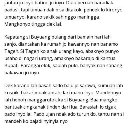
jantan jo inyo batino jo inyo. Dulu pernah baradiak
padusi, tapi umua ndak bisa ditakok, pendek lo kironyo
umuanyo, karano sakik sahinggo maningga.
Mangkonyo tingga ciek lai.
Kapatang si Buyuang pulang dari bamain hari lah
sanjo, diantakan ka rumah jo kawannyo nan banamo
Tageh. Si Tageh ko anak urang kayo, abaknyo punyo
usaho di nagari urang, amaknyo bakarajo di kantua
Bupati. Parangai elok, saulah pulo, banyak nan sanang
bakawan jo inyo.
Dek karano lah basah sado baju jo sarawa, kumuah lah
kusuik, bakarimuak antah dari mano inyo. Mandehnyo
lah heboh manggarutok ka si Buyuang. Baa mangko
bantuak cingkahak tindeh dari lua. Barasiah lo cigak
pado inyo lai. Pado ujan ndak ado turun do, tantu nan si
mandeh ko bajadi nyinyia nyo.