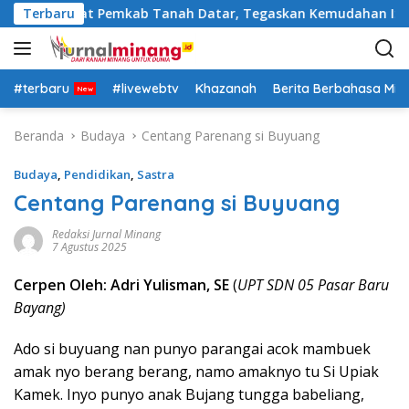
L
asi Pejabat Pemkab Tanah Datar, Tegaskan Kemudahan Izin Inv
Terbaru
a
n
g
s
#terbaru
#livewebtv
Khazanah
Berita Berbahasa Mi
u
n
Beranda
Budaya
Centang Parenang si Buyuang
g
k
Budaya
,
Pendidikan
,
Sastra
e
Centang Parenang si Buyuang
k
o
Redaksi Jurnal Minang
7 Agustus 2025
n
t
Cerpen Oleh: Adri Yulisman, SE
(
UPT SDN 05 Pasar Baru
e
Bayang)
n
Ado si buyuang nan punyo parangai acok mambuek
amak nyo berang berang, namo amaknyo tu Si Upiak
Kamek. Inyo punyo anak Bujang tungga babeliang,