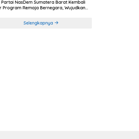
Partai NasDem Sumatera Barat Kembali
r Program Remaja Bernegara, Wujudkan
rasi Muda Melek Politik dan Demokrasi
Selengkapnya