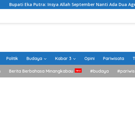
 Eka Putra: Insya Allah September Nanti Ada Dua Agenda Besar
Politik
Budaya
Kabar 3
Opini
Pariwisata
T
h
Berita Berbahasa Minangkabau
#budaya
#pariwis