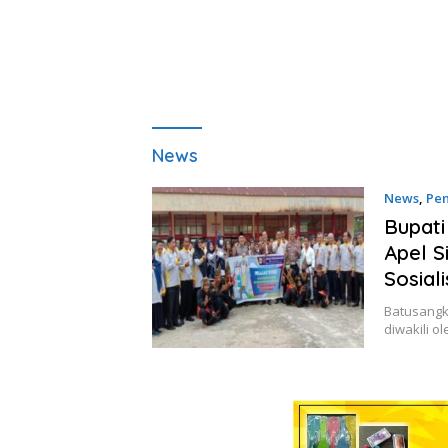
News
News
,
Pen
Bupati
Apel S
Sosial
Batusangk
diwakili o