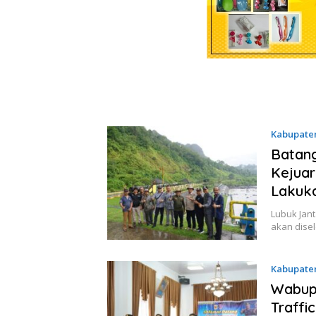
Kabupate
Batang
Kejuar
Lakuka
Lubuk Jan
akan dise
Kabupate
Wabup 
Traffic