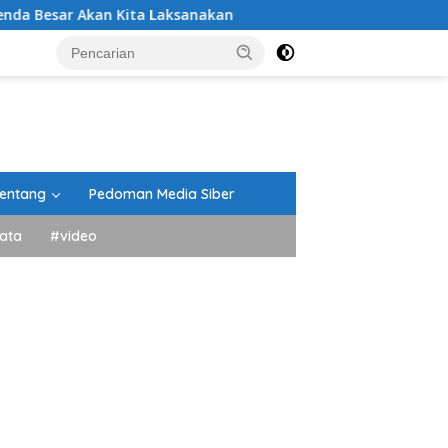
 Akan Kita Laksanakan
DPRD Tanah Datar Gelar Parip
entang
Pedoman Media Siber
ata
#video