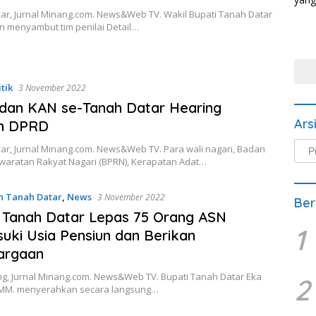
ar, Jurnal Minang.com. News&Web TV. Wakil Bupati Tanah Datar
an menyambut tim penilai Detail…
itik
3 November 2022
dan KAN se-Tanah Datar Hearing
Ars
n DPRD
Arsi
ar, Jurnal Minang.com. News&Web TV. Para wali nagari, Badan
Beri
aratan Rakyat Nagari (BPRN), Kerapatan Adat…
n Tanah Datar
,
News
3 November 2022
Ber
 Tanah Datar Lepas 75 Orang ASN
1
ki Usia Pensiun dan Berikan
argaan
g, Jurnal Minang.com. News&Web TV. Bupati Tanah Datar Eka
2
. MM. menyerahkan secara langsung…