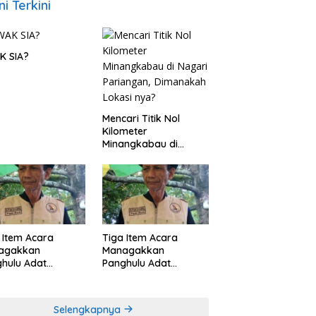
ni Terkini
K SIA?
Mencari Titik Nol
Kilometer
Minangkabau di
Nagari Pariangan,
Dimanakah Lokasi
nya?
 Item Acara
Tiga Item Acara
agakkan
Managakkan
hulu Adat
Panghulu Adat
angkabau (bagian
Minangkabau (bagian
khir dari 3 tulisan)
(2 dari 3 tulisan)
Selengkapnya