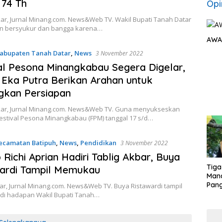
 74 Th
Opi
ar, Jurnal Minang.com. News&Web TV. Wakil Bupati Tanah Datar
ian bersyukur dan bangga karena…
AWA
abupaten Tanah Datar
,
News
3 November 2022
al Pesona Minangkabau Segera Digelar,
 Eka Putra Berikan Arahan untuk
gkan Persiapan
ar, Jurnal Minang.com. News&Web TV. Guna menyukseskan
Festival Pesona Minangkabau (FPM) tanggal 17 s/d…
ecamatan Batipuh
,
News
,
Pendidikan
3 November 2022
Richi Aprian Hadiri Tablig Akbar, Buya
Tiga
ardi Tampil Memukau
Man
Pang
ar, Jurnal Minang.com. News&Web TV. Buya Ristawardi tampil
Min
i hadapan Wakil Bupati Tanah…
tera