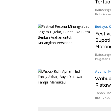
Tertua
Batusangk
Richi Apr
Budaya
,
K
Festiv
Bupati
Matan
Batusangk
kegiatan 
Agama
,
K
Wabup 
Ristaw
Tanah Dat
memukau d