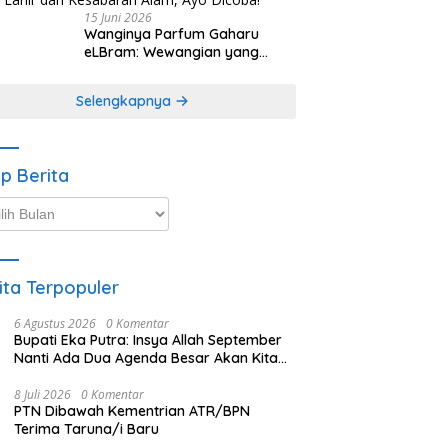
15 Juni 2026
Wanginya Parfum Gaharu
eLBram: Wewangian yang
Lahir dari Kesabaran Alam,
Ayo Dicoba!
Selengkapnya
ip Berita
p
ta
ita Terpopuler
6 Agustus 2026
0 Komentar
Bupati Eka Putra: Insya Allah September
Nanti Ada Dua Agenda Besar Akan Kita
Laksanakan
8 Juli 2026
0 Komentar
PTN Dibawah Kementrian ATR/BPN
Terima Taruna/i Baru