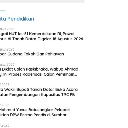
ita Pendidikan
stus 2026
ngati HUT ke-81 Kemerdekaan RI, Pawai
oris di Tanah Datar Digelar 18 Agustus 2026
stus 2026
bar Gudang Tokoh Dan Pahlawan
stus 2026
 Diklat Calon Paskibraka, Wabup Ahmad
y: Ini Proses Kaderisasi Calon Pemimpin
sa yang Berkarakter Pancasila
li 2026
a Wakili Bupati Tanah Datar Buka Acara
iatan Pengembangan Kapasitas TRC PB
li 2026
Mahmud Yunus Batusangkar Pelopori
irian DPW Perma Pendis di Sumbar
li 2026