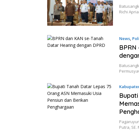
Batusangk
Richi Apri
News
,
Pol
BPRN 
denga
Batusangk
Permusyaw
Kabupate
Bupati
Memasu
Pengh
Pagaruyun
Putra, SE