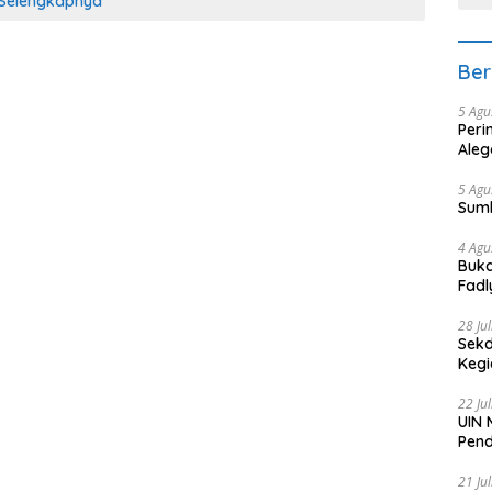
Selengkapnya
Ber
5 Agu
Peri
Aleg
5 Agu
Sum
4 Agu
Buka
Fadl
Bang
28 Ju
Sekd
Keg
22 Ju
UIN 
Pend
21 Ju