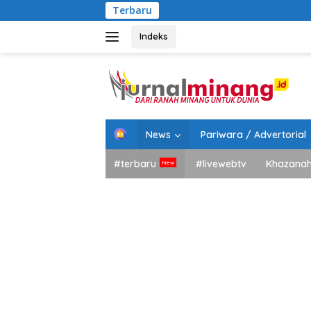
Langsung
Terbaru
Bupati
ke
konten
Indeks
H
News
Pariwara / Advertorial
o
m
#terbaru
#livewebtv
Khazana
e