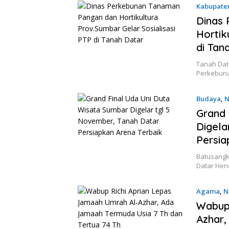
Kabupate
Dinas
Hortik
di Tan
Tanah Data
Perkebun
Budaya
,
N
Grand 
Digela
Persia
Batusangk
Datar Hen
Agama
,
N
Wabup 
Azhar,