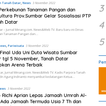
n Tanah Datar
,
News
3 November 2022
3
 Perkebunan Tanaman Pangan dan
ultura Prov.Sumbar Gelar Sosialisasi PTP
4
ah Datar
r – Jurnal Minang.com. News&Web TV. Baru baru ini Dinas
an Tanaman Pangan dan…
5
ews
,
Pariwisata
3 November 2022
Final Uda Uni Duta Wisata Sumbar
r tgl 5 November, Tanah Datar
Pe
pkan Arena Terbaik
ar, Jurnal Minang.com. News&Web TV. Kadis Parpora Tanah
dri Agung Indrianto menyambut kedatangan Ketua…
ews
3 November 2022
Richi Aprian Lepas Jamaah Umrah Al-
 Ada Jamaah Termuda Usia 7 Th dan