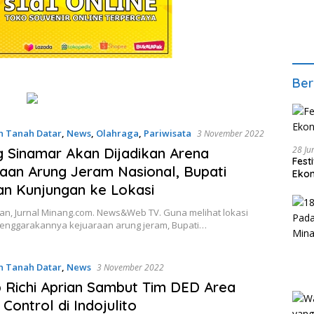
Ber
n Tanah Datar
,
News
,
Olahraga
,
Pariwisata
3 November 2022
28 Ju
 Sinamar Akan Dijadikan Arena
Fest
aan Arung Jeram Nasional, Bupati
Ekon
n Kunjungan ke Lokasi
tan, Jurnal Minang.com. News&Web TV. Guna melihat lokasi
lenggarakannya kejuaraan arung jeram, Bupati…
n Tanah Datar
,
News
3 November 2022
Richi Aprian Sambut Tim DED Area
 Control di Indojulito