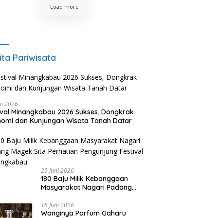
Load more
ita Pariwisata
ni 2026
ival Minangkabau 2026 Sukses, Dongkrak
omi dan Kunjungan Wisata Tanah Datar
25 Juni 2026
180 Baju Milik Kebanggaan
Masyarakat Nagari Padang
Magek Sita Perhatian
Pengunjung Festival
15 Juni 2026
Wanginya Parfum Gaharu
Minangkabau