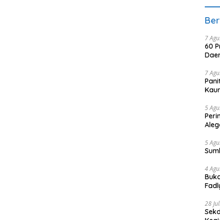
Ber
7 Agu
60 P
Daer
7 Agu
Pani
Kaum
5 Agu
Peri
Aleg
5 Agu
Sum
4 Agu
Buka
Fadl
Bang
28 Ju
Sekd