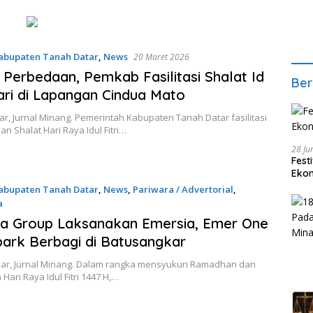
abupaten Tanah Datar
,
News
20 Maret 2026
 Perbedaan, Pemkab Fasilitasi Shalat Id
Ber
ri di Lapangan Cindua Mato
r, Jurnal Minang. Pemerintah Kabupaten Tanah Datar fasilitasi
n Shalat Hari Raya Idul Fitri…
28 Ju
Fest
Ekon
abupaten Tanah Datar
,
News
,
Pariwara / Advertorial
,
a
2026
a Group Laksanakan Emersia, Emer One
ark Berbagi di Batusangkar
ar, Jurnal Minang. Dalam rangka mensyukuri Ramadhan dan
Hari Raya Idul Fitri 1447 H,…