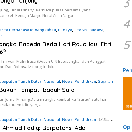
3
ungo Tanjung
jung, Jurnal Minang. Berbuka puasa bersama yang
kan oleh Remaja Masjid Nurul Amin Nagari…
4
erita Berbahasa Minangkabau
,
Budaya
,
Literasi Budaya
,
an
5
2026
ngko Babeda Beda Hari Rayo Idul Fitri
6?
ih: Irwan Malin Basa (Dosen UIN Batusangkar dan Penggiat
n Dan Bahasa Minang) Indak…
Pe
abupaten Tanah Datar
,
Nasional
,
News
,
Pendidikan
,
Sejarah
2026
Bukan Tempat Ibadah Saja
r, Jurnal Minang,Dalam rangka kembali ka “Surau” satu hari,
bersilaturahmi. Itu yang…
abupaten Tanah Datar
,
Nasional
,
News
,
Pendidikan
13 Maret
Opi
 Ahmad Fadly: Berpotensi Ada