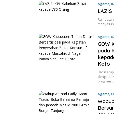
Agama
,
K
2026
LAZIS 
Rambatan, 
menyalurk
Agama
,
K
2026
GOW Ka
pada K
kepada
Koto
Batusangk
dengan B
program…
Agama
,
B
15 Maret 
Wabup 
Bersa