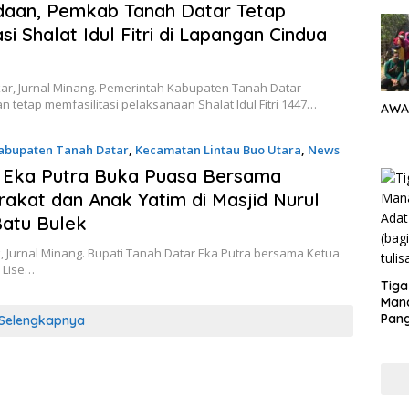
daan, Pemkab Tanah Datar Tetap
asi Shalat Idul Fitri di Lapangan Cindua
ar, Jurnal Minang. Pemerintah Kabupaten Tanah Datar
 tetap memfasilitasi pelaksanaan Shalat Idul Fitri 1447…
AWA
abupaten Tanah Datar
,
Kecamatan Lintau Buo Utara
,
News
2026
 Eka Putra Buka Puasa Bersama
akat dan Anak Yatim di Masjid Nurul
atu Bulek
, Jurnal Minang. Bupati Tanah Datar Eka Putra bersama Ketua
 Lise…
Tiga
Man
Pang
Selengkapnya
Min
tera