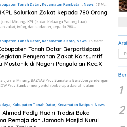
abupaten Tanah Datar
,
Kecamatan Rambatan
,
News
18 Maret
IKPL Salurkan Zakat kepada 780 Orang
Jurnal Minang. IKPL (Ikatan Keluarga Padang Luar)
an zakat, infaq, dan sadaqah, kepada 780…
abupaten Tanah Datar
,
Kecamatan X Koto
,
News
16 Maret
Ars
bupaten Tanah Datar Berpartisipasi
Arsi
egiatan Penyerahan Zakat Konsumtif
Beri
 Mustahik di Nagari Panyalaian Kec.X
Ber
ar, Jurnal Minang. BAZNAS Prov.Sumatera Barat bergandengan
1
KOW Prov.Sumbar menyentuh beberapa daerah dalam
udaya
,
Kabupaten Tanah Datar
,
Kecamatan Batipuh
,
News
2
2026
Ahmad Fadly Hadiri Tradisi Buka
ma Remaja dan Jamaah Masjid Nurul