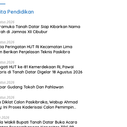
ita Pendidikan
stus 2026
ramuka Tanah Datar Siap Kibarkan Nama
ah di Jamnas XII Cibubur
stus 2026
tia Peringatan HUT RI Kecamatan Lima
 Berikan Penjelasan Teknis Paskibra
stus 2026
ngati HUT ke-81 Kemerdekaan RI, Pawai
oris di Tanah Datar Digelar 18 Agustus 2026
stus 2026
bar Gudang Tokoh Dan Pahlawan
stus 2026
 Diklat Calon Paskibraka, Wabup Ahmad
y: Ini Proses Kaderisasi Calon Pemimpin
sa yang Berkarakter Pancasila
li 2026
a Wakili Bupati Tanah Datar Buka Acara