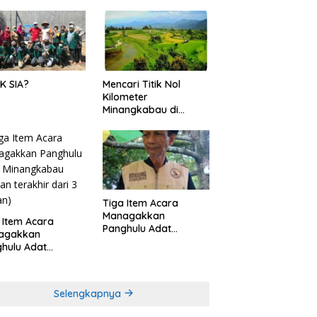
K SIA?
Mencari Titik Nol
Kilometer
Minangkabau di
Nagari Pariangan,
Dimanakah Lokasi
nya?
Tiga Item Acara
Managakkan
 Item Acara
Panghulu Adat
agakkan
Minangkabau (bagian
hulu Adat
(2 dari 3 tulisan)
angkabau (bagian
khir dari 3 tulisan)
Selengkapnya