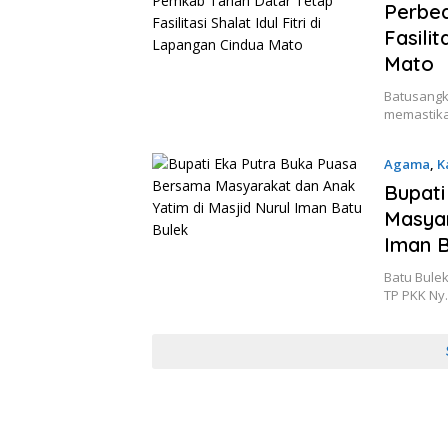
Perbe
Fasilit
Mato
Batusangk
memastikan
Agama
,
K
10 Maret 
Bupati
Masyar
Iman B
Batu Bulek
TP PKK Ny.