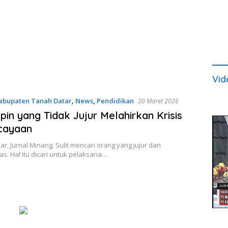
Vid
abupaten Tanah Datar
,
News
,
Pendidikan
20 Maret 2026
in yang Tidak Jujur Melahirkan Krisis
cayaan
r, Jurnal Minang. Sulit mencari orang yang jujur dan
tas. Hal itu dicari untuk pelaksana…