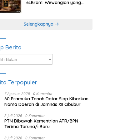
eLBram: Wewangian yang
Lahir dari Kesabaran Alam,
Ayo Dicoba!
Selengkapnya
ip Berita
p
ta
ita Terpopuler
7 Agustus 2026
0 Komentar
60 Pramuka Tanah Datar Siap Kibarkan
Nama Daerah di Jamnas XII Cibubur
8 Juli 2026
0 Komentar
PTN Dibawah Kementrian ATR/BPN
Terima Taruna/i Baru
8 Juli 2026
0 Komentar