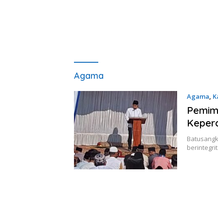
Agama
Agama
,
K
Pemimp
Keper
Batusangka
berintegri