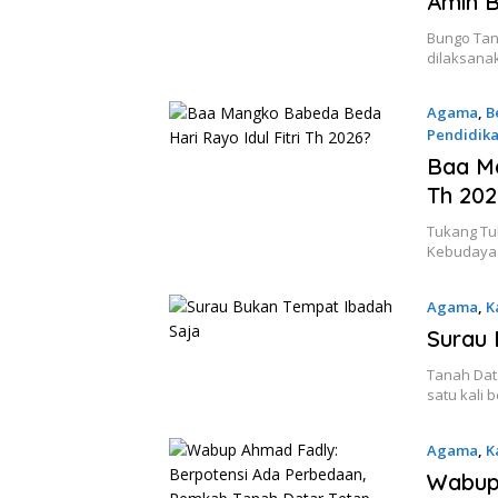
Amin B
Bungo Tan
dilaksana
Agama
,
B
Pendidik
15 Maret 
Baa Ma
Th 202
Tukang Tul
Kebudayaa
Agama
,
K
15 Maret 
Surau 
Tanah Data
satu kali 
Agama
,
K
2026
Wabup