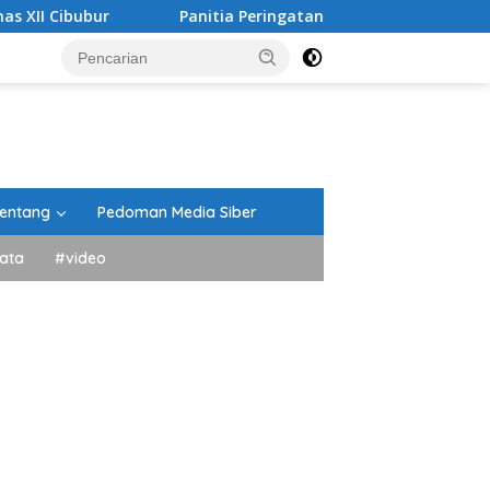
r
Panitia Peringatan HUT RI Kecamatan Lima Kaum Beri
entang
Pedoman Media Siber
ata
#video