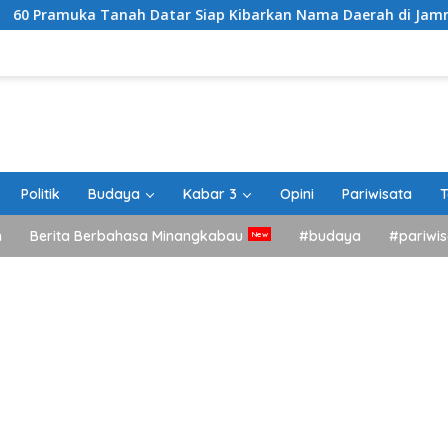
Tanah Datar Siap Kibarkan Nama Daerah di Jamnas XII Cibubu
Politik
Budaya
Kabar 3
Opini
Pariwisata
T
h
Berita Berbahasa Minangkabau
#budaya
#pariwis