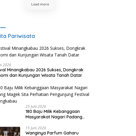
Load more
ita Pariwisata
ni 2026
ival Minangkabau 2026 Sukses, Dongkrak
omi dan Kunjungan Wisata Tanah Datar
25 Juni 2026
180 Baju Milik Kebanggaan
Masyarakat Nagari Padang
Magek Sita Perhatian
Pengunjung Festival
15 Juni 2026
Wanginya Parfum Gaharu
Minangkabau