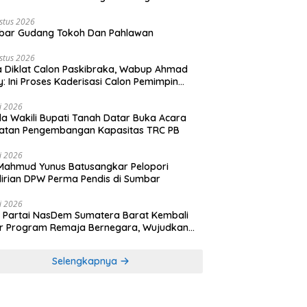
stus 2026
bar Gudang Tokoh Dan Pahlawan
stus 2026
 Diklat Calon Paskibraka, Wabup Ahmad
y: Ini Proses Kaderisasi Calon Pemimpin
sa yang Berkarakter Pancasila
li 2026
a Wakili Bupati Tanah Datar Buka Acara
iatan Pengembangan Kapasitas TRC PB
li 2026
Mahmud Yunus Batusangkar Pelopori
irian DPW Perma Pendis di Sumbar
li 2026
Partai NasDem Sumatera Barat Kembali
r Program Remaja Bernegara, Wujudkan
rasi Muda Melek Politik dan Demokrasi
Selengkapnya