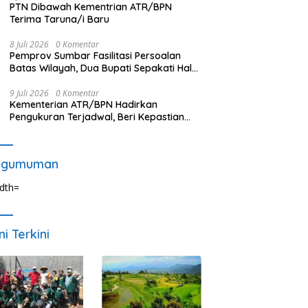
PTN Dibawah Kementrian ATR/BPN
Terima Taruna/i Baru
8 Juli 2026
0 Komentar
Pemprov Sumbar Fasilitasi Persoalan
Batas Wilayah, Dua Bupati Sepakati Hal
Ini
9 Juli 2026
0 Komentar
Kementerian ATR/BPN Hadirkan
Pengukuran Terjadwal, Beri Kepastian
Waktu Layanan untuk Masyarakat
ngumuman
ni Terkini