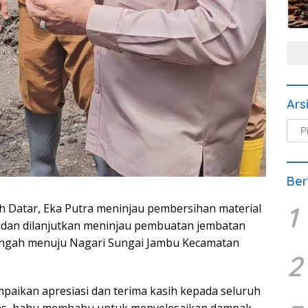
Ars
Arsi
Beri
Ber
1
ah Datar, Eka Putra meninjau pembersihan material
 dan dilanjutkan meninjau pembuatan jembatan
ngah menuju Nagari Sungai Jambu Kecamatan
2
paikan apresiasi dan terima kasih kepada seluruh