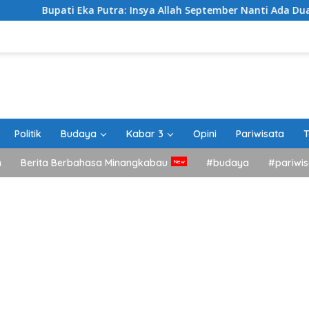
Eka Putra: Insya Allah September Nanti Ada Dua Agenda Besar 
Politik
Budaya
Kabar 3
Opini
Pariwisata
T
h
Berita Berbahasa Minangkabau
#budaya
#pariwis