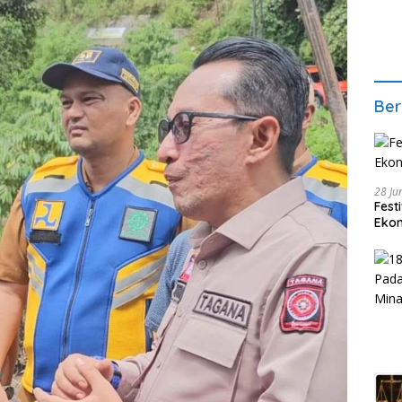
Ber
28 Ju
Fest
Ekon