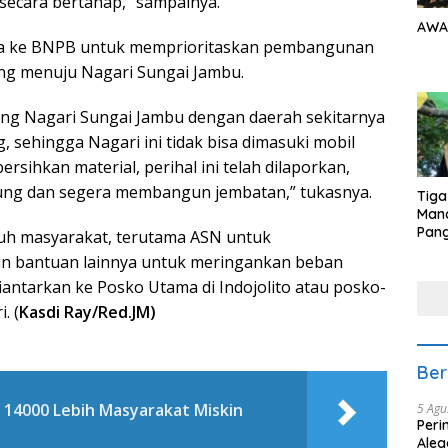
 secara bertahap,” sampainya.
AWA
saha ke BNPB untuk memprioritaskan pembangunan
ang menuju Nagari Sungai Jambu.
ng Nagari Sungai Jambu dengan daerah sekitarnya
 sehingga Nagari ini tidak bisa dimasuki mobil
rsihkan material, perihal ini telah dilaporkan,
ung dan segera membangun jembatan,” tukasnya.
Tiga
Man
Pang
uh masyarakat, terutama ASN untuk
Min
n bantuan lainnya untuk meringankan beban
tera
antarkan ke Posko Utama di Indojolito atau posko-
. (
Kasdi Ray/Red.JM)
Ber
i 14000 Lebih Masyarakat Miskin
5 Agu
Peri
Aleg