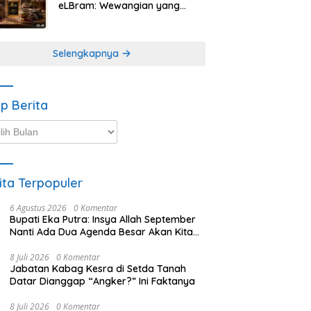
eLBram: Wewangian yang
Lahir dari Kesabaran Alam,
Ayo Dicoba!
Selengkapnya
ip Berita
p
ta
ita Terpopuler
6 Agustus 2026
0 Komentar
Bupati Eka Putra: Insya Allah September
Nanti Ada Dua Agenda Besar Akan Kita
Laksanakan
8 Juli 2026
0 Komentar
Jabatan Kabag Kesra di Setda Tanah
Datar Dianggap “Angker?” Ini Faktanya
8 Juli 2026
0 Komentar