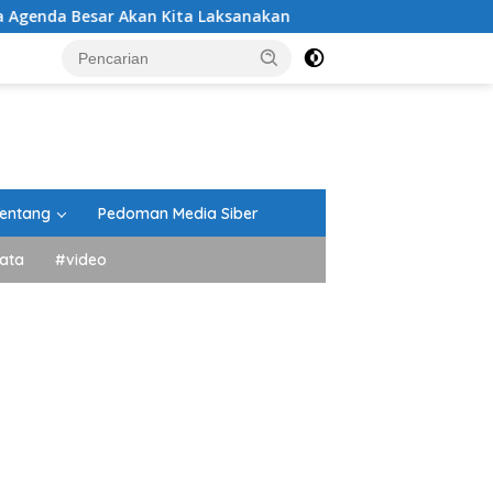
Akan Kita Laksanakan
DPRD Tanah Datar Gelar Paripu
entang
Pedoman Media Siber
ata
#video