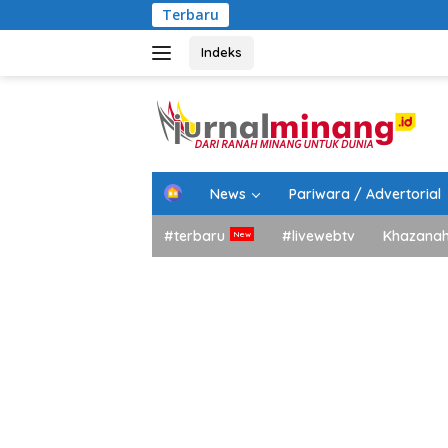
Langsung
Terbaru
Bupati 
ke
konten
Indeks
H
News
Pariwara / Advertorial
o
m
#terbaru
#livewebtv
Khazana
e