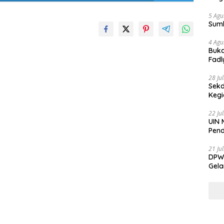
5 Agu
Sum
4 Agu
Buka
Fadl
Bang
28 Ju
Sekd
Keg
22 Ju
UIN 
Pend
21 Ju
DPW 
Gela
Gene