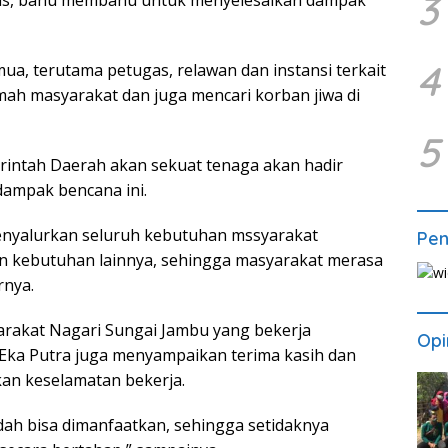
3
ras, bahu membahu untuk menyelesaikan dampak
4
mua, terutama petugas, relawan dan instansi terkait
mah masyarakat dan juga mencari korban jiwa di
5
rintah Daerah akan sekuat tenaga akan hadir
ampak bencana ini.
enyalurkan seluruh kebutuhan mssyarakat
Pe
an kebutuhan lainnya, sehingga masyarakat merasa
rnya.
arakat Nagari Sungai Jambu yang bekerja
Opi
Eka Putra juga menyampaikan terima kasih dan
an keselamatan bekerja.
udah bisa dimanfaatkan, sehingga setidaknya