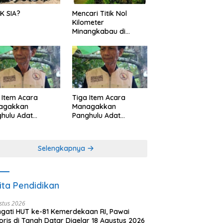
K SIA?
Mencari Titik Nol
Kilometer
Minangkabau di
Nagari Pariangan,
Dimanakah Lokasi
nya?
 Item Acara
Tiga Item Acara
agakkan
Managakkan
hulu Adat
Panghulu Adat
angkabau (bagian
Minangkabau (bagian
khir dari 3 tulisan)
(2 dari 3 tulisan)
Selengkapnya
ita Pendidikan
stus 2026
ngati HUT ke-81 Kemerdekaan RI, Pawai
oris di Tanah Datar Digelar 18 Agustus 2026