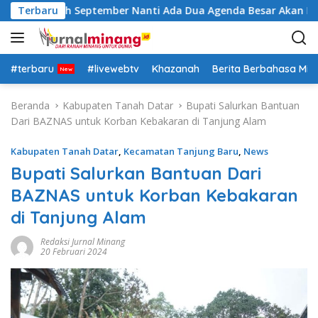
L
 Insya Allah September Nanti Ada Dua Agenda Besar Akan Kita 
Terbaru
a
n
g
s
#terbaru
#livewebtv
Khazanah
Berita Berbahasa Mi
u
n
Beranda
Kabupaten Tanah Datar
Bupati Salurkan Bantuan
g
Dari BAZNAS untuk Korban Kebakaran di Tanjung Alam
k
e
Kabupaten Tanah Datar
,
Kecamatan Tanjung Baru
,
News
k
Bupati Salurkan Bantuan Dari
o
BAZNAS untuk Korban Kebakaran
n
t
di Tanjung Alam
e
n
Redaksi Jurnal Minang
20 Februari 2024