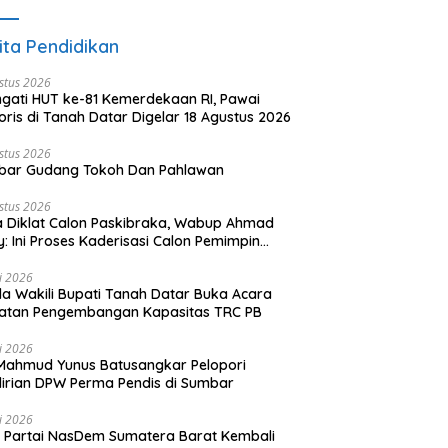
ita Pendidikan
stus 2026
ngati HUT ke-81 Kemerdekaan RI, Pawai
oris di Tanah Datar Digelar 18 Agustus 2026
stus 2026
bar Gudang Tokoh Dan Pahlawan
stus 2026
 Diklat Calon Paskibraka, Wabup Ahmad
y: Ini Proses Kaderisasi Calon Pemimpin
sa yang Berkarakter Pancasila
li 2026
a Wakili Bupati Tanah Datar Buka Acara
iatan Pengembangan Kapasitas TRC PB
li 2026
Mahmud Yunus Batusangkar Pelopori
irian DPW Perma Pendis di Sumbar
li 2026
Partai NasDem Sumatera Barat Kembali