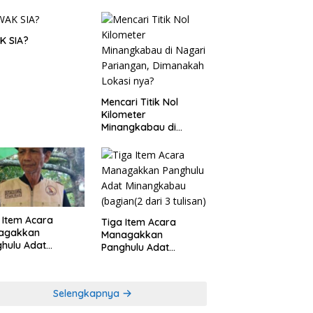
K SIA?
Mencari Titik Nol
Kilometer
Minangkabau di
Nagari Pariangan,
Dimanakah Lokasi
nya?
 Item Acara
Tiga Item Acara
agakkan
Managakkan
hulu Adat
Panghulu Adat
angkabau (bagian
Minangkabau (bagian
khir dari 3 tulisan)
(2 dari 3 tulisan)
Selengkapnya