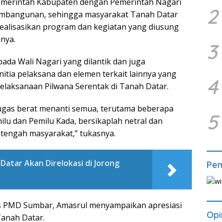
emerintah Kabupaten dengan Pemerintah Nagari
2
embangunan, sehingga masyarakat Tanah Datar
realisasikan program dan kegiatan yang diusung
nya.
3
da Wali Nagari yang dilantik dan juga
tia pelaksana dan elemen terkait lainnya yang
4
laksanaan Pilwana Serentak di Tanah Datar.
 tugas berat menanti semua, terutama beberapa
5
lu dan Pemilu Kada, bersikaplah netral dan
tengah masyarakat,” tukasnya.
Datar Akan Direlokasi di Jorong
Pe
as PMD Sumbar, Amasrul menyampaikan apresiasi
Opi
Tanah Datar.