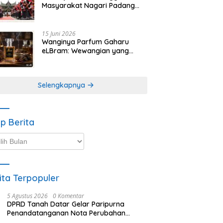
Masyarakat Nagari Padang
Magek Sita Perhatian
Pengunjung Festival
Minangkabau
15 Juni 2026
Wanginya Parfum Gaharu
eLBram: Wewangian yang
Lahir dari Kesabaran Alam,
Ayo Dicoba!
Selengkapnya
ip Berita
p
ta
ita Terpopuler
5 Agustus 2026
0 Komentar
DPRD Tanah Datar Gelar Paripurna
Penandatanganan Nota Perubahan
Anggaran