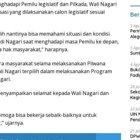
adapi Pemilu legislatif dan Pilkada, Wali Nagari
sasi yang dilaksanakan calon legislatif sesuai
Ber
5 Agu
Peri
lih nantinya bisa memahami situasi dan kondisi
Aleg
 di Nagari saat menghadapi masa Pemilu ke depan,
5 Agu
a hak masyarakat,” harapnya.
Sum
ra masyarakat selama melaksanakan Pilwana
4 Agu
Buka
i Nagari terpilih dalam melaksanakan Program
Fadl
gari.
Bang
28 Ju
Sekd
 menyampaikan selamat kepada Wali Nagari dan
Keg
22 Ju
UIN 
emoga bisa bekerja sebaik-baiknya untuk
Pend
” ujarnya.
21 Ju
DPW 