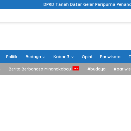
DPRD Tanah Datar Gelar Paripurna Penandatanganan N
Politik
Budaya
Kabar 3
Opini
Pariwisata
T
h
Berita Berbahasa Minangkabau
#budaya
#pariwis