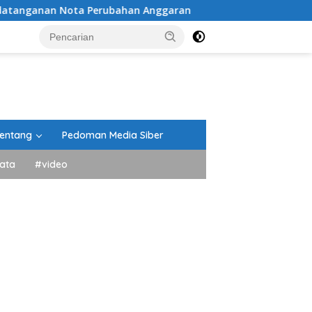
ota Perubahan Anggaran
Peringati HUT ke-81 Kemerdek
entang
Pedoman Media Siber
ata
#video