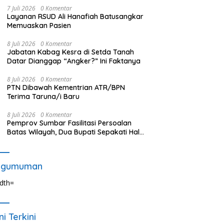
7 Juli 2026
0 Komentar
Layanan RSUD Ali Hanafiah Batusangkar
Memuaskan Pasien
8 Juli 2026
0 Komentar
Jabatan Kabag Kesra di Setda Tanah
Datar Dianggap “Angker?” Ini Faktanya
8 Juli 2026
0 Komentar
PTN Dibawah Kementrian ATR/BPN
Terima Taruna/i Baru
8 Juli 2026
0 Komentar
Pemprov Sumbar Fasilitasi Persoalan
Batas Wilayah, Dua Bupati Sepakati Hal
Ini
ngumuman
ni Terkini