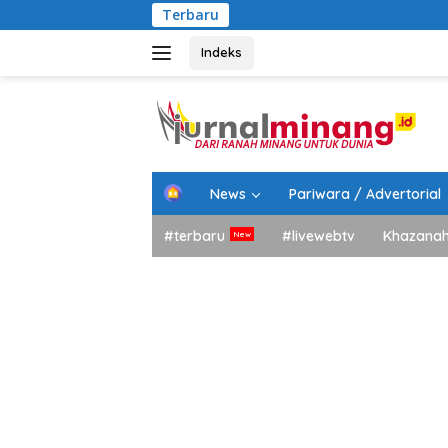
Langsung
Terbaru
ke
konten
Indeks
H
News
Pariwara / Advertorial
o
m
#terbaru
#livewebtv
Khazana
e