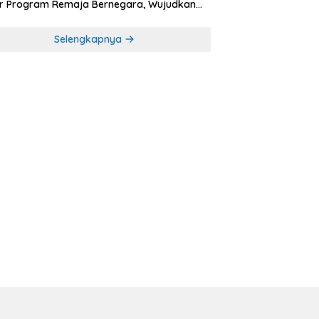
r Program Remaja Bernegara, Wujudkan
rasi Muda Melek Politik dan Demokrasi
Selengkapnya