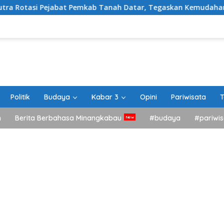
bat Pemkab Tanah Datar, Tegaskan Kemudahan Izin Investor
Politik
Budaya
Kabar 3
Opini
Pariwisata
T
h
Berita Berbahasa Minangkabau
#budaya
#pariwis