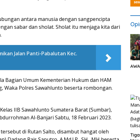
 hubungan antara manusia dengan sangpencipta
Opi
ngan sabar dan sholat. Sholat itu menjaga kita dari
.
ikan Jalan Panti-Pabalutan Kec.
AWA
epala Bagian Umum Kementerian Hukum dan HAM
g, Waka Polres Sawahlunto beserta rombongan.
elas IIB Sawahlunto Sumatera Barat (Sumbar),
durrohman Al-Banjari Sabtu, 18 Februari 2023.
ersebut di Rutan Salto, disambut hangat oleh
Tiga
 Dadang Rais Saputro, A.Md.I.P., SH., MH beserta