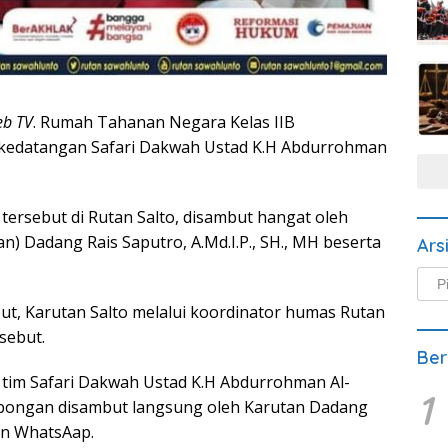
eb TV
. Rumah Tahanan Negara Kelas IIB
 kedatangan Safari Dakwah Ustad K.H Abdurrohman
ersebut di Rutan Salto, disambut hangat oleh
 Dadang Rais Saputro, A.Md.I.P., SH., MH beserta
Ars
Arsi
Beri
but, Karutan Salto melalui koordinator humas Rutan
sebut.
Ber
 tim Safari Dakwah Ustad K.H Abdurrohman Al-
1
mbongan disambut langsung oleh Karutan Dadang
san WhatsAap.