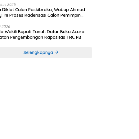
stus 2026
 Diklat Calon Paskibraka, Wabup Ahmad
y: Ini Proses Kaderisasi Calon Pemimpin
sa yang Berkarakter Pancasila
li 2026
a Wakili Bupati Tanah Datar Buka Acara
iatan Pengembangan Kapasitas TRC PB
Selengkapnya