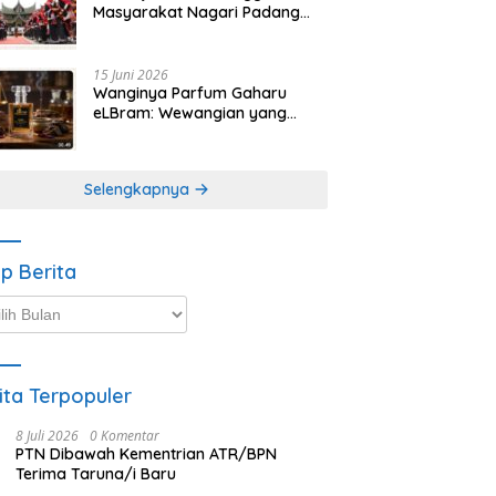
Masyarakat Nagari Padang
Magek Sita Perhatian
Pengunjung Festival
Minangkabau
15 Juni 2026
Wanginya Parfum Gaharu
eLBram: Wewangian yang
Lahir dari Kesabaran Alam,
Ayo Dicoba!
Selengkapnya
ip Berita
p
ta
ita Terpopuler
8 Juli 2026
0 Komentar
PTN Dibawah Kementrian ATR/BPN
Terima Taruna/i Baru