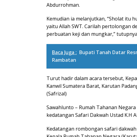
Abdurrohman.
Kemudian ia melanjutkan, “Sholat itu
yaitu Allah SWT. Carilah pertolongan de
perbuatan keji dan mungkar,” tutupnya
Baca Juga :
Bupati Tanah Datar Resm
Rambatan
Turut hadir dalam acara tersebut, K
Kanwil Sumatera Barat, Karutan Padan
(Safrizal)
Sawahlunto – Rumah Tahanan Negara K
kedatangan Safari Dakwah Ustad K.H Ab
Kedatangan rombongan safari dakwah t
Kepala Rumah Tahanan Negara (Karutan)