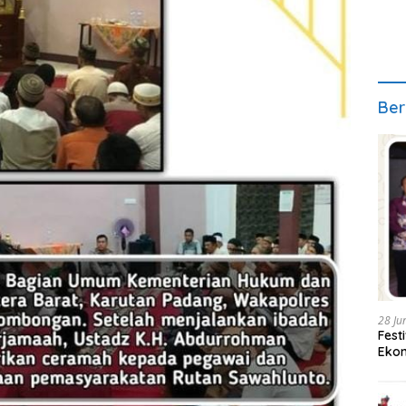
Ber
28 Ju
Fest
Ekon