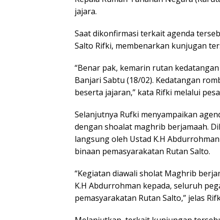
jajara.
Saat dikonfirmasi terkait agenda terse
Salto Rifki, membenarkan kunjugan ter
“Benar pak, kemarin rutan kedatangan
Banjari Sabtu (18/02). Kedatangan ro
beserta jajaran,” kata Rifki melalui pe
Selanjutnya Rufki menyampaikan agenda
dengan shoalat maghrib berjamaah. D
langsung oleh Ustad K.H Abdurrohman 
binaan pemasyarakatan Rutan Salto.
“Kegiatan diawali sholat Maghrib berj
K.H Abdurrohman kepada, seluruh pega
pemasyarakatan Rutan Salto,” jelas Rifk
Melanjutkan, terkait kunjungan tersebu