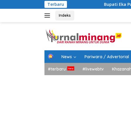
Langsung
Terbaru
Bupati Eka Putra Rotasi Peja
ke
konten
Indeks
H
News
Pariwara / Advertorial
o
m
#terbaru
#livewebtv
Khazana
e