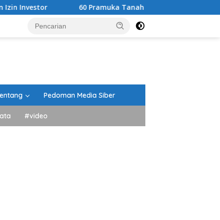
60 Pramuka Tanah Datar Siap Kibarkan Nama Daerah di Ja
entang
Pedoman Media Siber
ata
#video