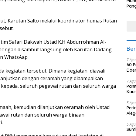
Man
Pang
Min
tera
but, Karutan Salto melalui koordinator humas Rutan
sebut.
 tim Safari Dakwah Ustad K.H Abdurrohman Al-
Ber
mbongan disambut langsung oleh Karutan Dadang
san WhatsAap.
7 Agu
60 P
Daer
 kegiatan tersebut. Dimana kegiatan, diawali
ilanjutkan dengan ceramah yang diaampaikan
7 Agu
kepada, seluruh pegawai rutan dan seluruh warga
Pani
Kaum
5 Agu
amaah, kemudian dilanjutkan ceramah oleh Ustad
Peri
Aleg
wai rutan dan seluruh warga binaan
i.
5 Agu
Sum
t Rifki menyampaikan tujuan dari kegiatan di