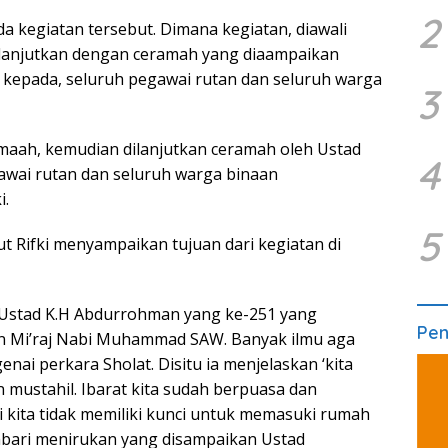
2
 kegiatan tersebut. Dimana kegiatan, diawali
ilanjutkan dengan ceramah yang diaampaikan
kepada, seluruh pegawai rutan dan seluruh warga
3
amaah, kemudian dilanjutkan ceramah oleh Ustad
4
wai rutan dan seluruh warga binaan
i.
5
t Rifki menyampaikan tujuan dari kegiatan di
ahUstad K.H Abdurrohman yang ke-251 yang
Pe
an Mi’raj Nabi Muhammad SAW. Banyak ilmu aga
nai perkara Sholat. Disitu ia menjelaskan ‘kita
n mustahil. Ibarat kita sudah berpuasa dan
i kita tidak memiliki kunci untuk memasuki rumah
sembari menirukan yang disampaikan Ustad