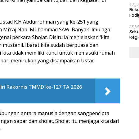
4 Agu
Buka
Fadl
Bang
ahUstad K.H Abdurrohman yang ke-251 yang
28 Ju
an Mi’raj Nabi Muhammad SAW. Banyak ilmu aga
Sekd
nai perkara Sholat. Disitu ia menjelaskan ‘kita
Keg
n mustahil. Ibarat kita sudah berpuasa dan
i kita tidak memiliki kunci untuk memasuki rumah
sembari menirukan yang disampaikan Ustad
ri Rakornis TMMD ke-127 TA 2026
 hubungan antara manusia dengan sangpencipta
ngan sabar dan sholat. Sholat itu menjaga kita dari
.