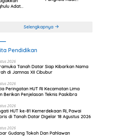
agakkan
Minangkabau (bagian
hulu Adat
(2 dari 3 tulisan)
angkabau (bagian
khir dari 3 tulisan)
Selengkapnya
ita Pendidikan
stus 2026
ramuka Tanah Datar Siap Kibarkan Nama
ah di Jamnas XII Cibubur
stus 2026
tia Peringatan HUT RI Kecamatan Lima
 Berikan Penjelasan Teknis Paskibra
stus 2026
ngati HUT ke-81 Kemerdekaan RI, Pawai
oris di Tanah Datar Digelar 18 Agustus 2026
stus 2026
bar Gudang Tokoh Dan Pahlawan