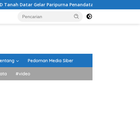
Gelar Paripurna Penandatanganan Nota Perubahan Anggaran
entang
Pedoman Media Siber
ata
#video