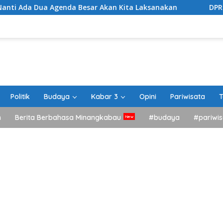
Agenda Besar Akan Kita Laksanakan
DPRD Tanah Datar 
Politik
Budaya
Kabar 3
Opini
Pariwisata
T
h
Berita Berbahasa Minangkabau
#budaya
#pariwis