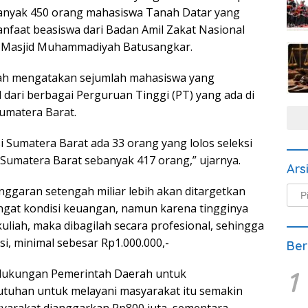
ebanyak 450 orang mahasiswa Tanah Datar yang
anfaat beasiswa dari Badan Amil Zakat Nasional
di Masjid Muhammadiyah Batusangkar.
h mengatakan sejumlah mahasiswa yang
 dari berbagai Perguruan Tinggi (PT) yang ada di
Sumatera Barat.
si Sumatera Barat ada 33 orang yang lolos seleksi
 Sumatera Barat sebanyak 417 orang,” ujarnya.
Ars
garan setengah miliar lebih akan ditargetkan
Arsi
Beri
gat kondisi keuangan, namun karena tingginya
uliah, maka dibagilah secara profesional, sehingga
si, minimal sebesar Rp1.000.000,-
Ber
1
 dukungan Pemerintah Daerah untuk
tuhan untuk melayani masyarakat itu semakin
asyarakat dianggarkan Rp800 juta, sementara