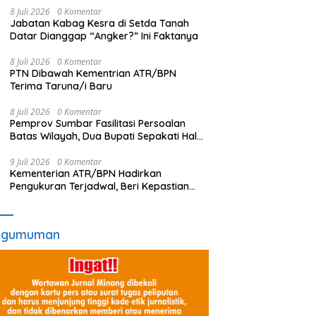
8 Juli 2026
0 Komentar
Jabatan Kabag Kesra di Setda Tanah
Datar Dianggap “Angker?” Ini Faktanya
8 Juli 2026
0 Komentar
PTN Dibawah Kementrian ATR/BPN
Terima Taruna/i Baru
8 Juli 2026
0 Komentar
Pemprov Sumbar Fasilitasi Persoalan
Batas Wilayah, Dua Bupati Sepakati Hal
Ini
9 Juli 2026
0 Komentar
Kementerian ATR/BPN Hadirkan
Pengukuran Terjadwal, Beri Kepastian
Waktu Layanan untuk Masyarakat
ngumuman