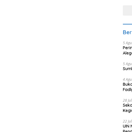
tera
Ber
5 Agu
Peri
Aleg
5 Agu
Sum
4 Agu
Buka
Fadl
Bang
28 Ju
Sekd
Keg
22 Ju
UIN 
Pend