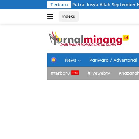
Langsung
Bupati Eka Putra: Insya Allah September Nanti Ada Dua 
Terbaru
ke
konten
Indeks
H
News
Pariwara / Advertorial
o
m
#terbaru
#livewebtv
Khazana
e