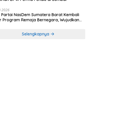
li 2026
Partai NasDem Sumatera Barat Kembali
r Program Remaja Bernegara, Wujudkan
rasi Muda Melek Politik dan Demokrasi
Selengkapnya