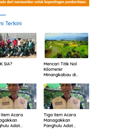
ni Terkini
K SIA?
Mencari Titik Nol
Kilometer
Minangkabau di
Nagari Pariangan,
Dimanakah Lokasi
nya?
 Item Acara
Tiga Item Acara
agakkan
Managakkan
hulu Adat
Panghulu Adat
angkabau (bagian
Minangkabau (bagian