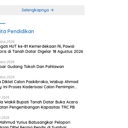
khir dari 3 tulisan)
(2 dari 3 tulisan)
Selengkapnya
ita Pendidikan
stus 2026
ngati HUT ke-81 Kemerdekaan RI, Pawai
oris di Tanah Datar Digelar 18 Agustus 2026
stus 2026
bar Gudang Tokoh Dan Pahlawan
stus 2026
 Diklat Calon Paskibraka, Wabup Ahmad
y: Ini Proses Kaderisasi Calon Pemimpin
sa yang Berkarakter Pancasila
li 2026
a Wakili Bupati Tanah Datar Buka Acara
iatan Pengembangan Kapasitas TRC PB
li 2026
Mahmud Yunus Batusangkar Pelopori
irian DPW Perma Pendis di Sumbar