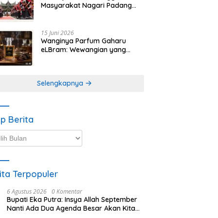
Masyarakat Nagari Padang
Magek Sita Perhatian
Pengunjung Festival
Minangkabau
15 Juni 2026
Wanginya Parfum Gaharu
eLBram: Wewangian yang
Lahir dari Kesabaran Alam,
Ayo Dicoba!
Selengkapnya
ip Berita
p
ta
ita Terpopuler
6 Agustus 2026
0 Komentar
Bupati Eka Putra: Insya Allah September
Nanti Ada Dua Agenda Besar Akan Kita
Laksanakan