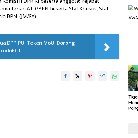
n Komisi II DPR RI beserta anggota; Pejabat
menterian ATR/BPN beserta Staf Khusus, Staf
ala BPN. (JM/FA)
AWA
tua DPP PUI Teken MoU, Dorong
roduktif
Tiga
Man
Pang
Min
tera