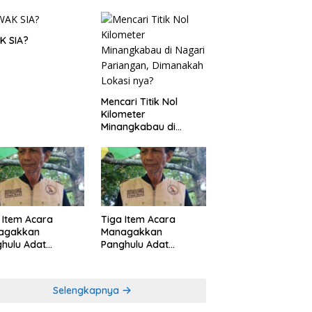
K SIA?
Mencari Titik Nol
Kilometer
Minangkabau di
Nagari Pariangan,
Dimanakah Lokasi
nya?
 Item Acara
Tiga Item Acara
agakkan
Managakkan
hulu Adat
Panghulu Adat
angkabau (bagian
Minangkabau (bagian
khir dari 3 tulisan)
(2 dari 3 tulisan)
Selengkapnya