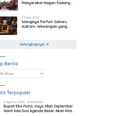
Masyarakat Nagari Padang
Magek Sita Perhatian
Pengunjung Festival
Minangkabau
15 Juni 2026
Wanginya Parfum Gaharu
eLBram: Wewangian yang
Lahir dari Kesabaran Alam,
Ayo Dicoba!
Selengkapnya
ip Berita
p
ta
ita Terpopuler
6 Agustus 2026
0 Komentar
Bupati Eka Putra: Insya Allah September
Nanti Ada Dua Agenda Besar Akan Kita
Laksanakan