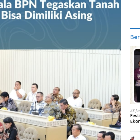
Ber
28 Ju
Fest
Ekon