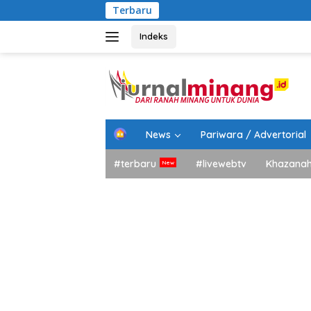
Langsung
Terbaru
Bupat
ke
konten
Indeks
H
News
Pariwara / Advertorial
o
m
#terbaru
#livewebtv
Khazana
e