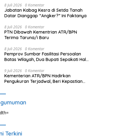
8 Juli 2026
0 Komentar
Jabatan Kabag Kesra di Setda Tanah
Datar Dianggap “Angker?” Ini Faktanya
8 Juli 2026
0 Komentar
PTN Dibawah Kementrian ATR/BPN
Terima Taruna/i Baru
8 Juli 2026
0 Komentar
Pemprov Sumbar Fasilitasi Persoalan
Batas Wilayah, Dua Bupati Sepakati Hal
Ini
9 Juli 2026
0 Komentar
Kementerian ATR/BPN Hadirkan
Pengukuran Terjadwal, Beri Kepastian
Waktu Layanan untuk Masyarakat
ngumuman
ni Terkini