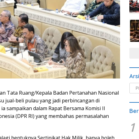
Ars
Arsi
 dan Tata Ruang/Kepala Badan Pertanahan Nasional
Beri
 jual-beli pulau yang jadi perbincangan di
i ia sampaikan dalam Rapat Bersama Komisi II
Ber
donesia (DPR RI) yang membahas permasalahan
1
alagi bentuknya Sertipikat Hak Milik, hanya boleh