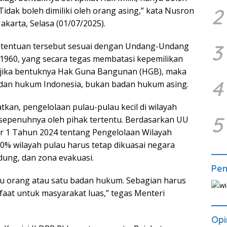
2
Tidak boleh dimiliki oleh orang asing,” kata Nusron
akarta, Selasa (01/07/2025).
3
etentuan tersebut sesuai dengan Undang-Undang
960, yang secara tegas membatasi kepemilikan
 jika bentuknya Hak Guna Bangunan (HGB), maka
4
badan hukum Indonesia, bukan badan hukum asing.
kan, pengelolaan pulau-pulau kecil di wilayah
5
ai sepenuhnya oleh pihak tertentu. Berdasarkan UU
1 Tahun 2024 tentang Pengelolaan Wilayah
 30% wilayah pulau harus tetap dikuasai negara
dung, dan zona evakuasi.
Pe
satu orang atau satu badan hukum. Sebagian harus
faat untuk masyarakat luas,” tegas Menteri
Opi