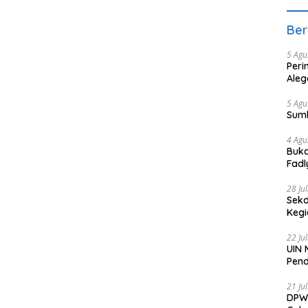
Ber
5 Agu
Peri
Aleg
5 Agu
Sum
4 Agu
Buka
Fadl
Bang
28 Ju
Sekd
Keg
22 Ju
UIN 
Pend
21 Ju
DPW 