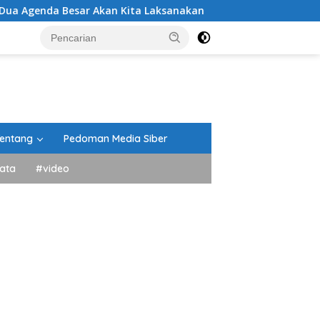
ar Akan Kita Laksanakan
DPRD Tanah Datar Gelar Pari
entang
Pedoman Media Siber
ata
#video