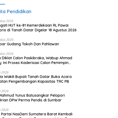
ita Pendidikan
stus 2026
ngati HUT ke-81 Kemerdekaan RI, Pawai
oris di Tanah Datar Digelar 18 Agustus 2026
stus 2026
bar Gudang Tokoh Dan Pahlawan
stus 2026
 Diklat Calon Paskibraka, Wabup Ahmad
y: Ini Proses Kaderisasi Calon Pemimpin
sa yang Berkarakter Pancasila
li 2026
a Wakili Bupati Tanah Datar Buka Acara
iatan Pengembangan Kapasitas TRC PB
li 2026
Mahmud Yunus Batusangkar Pelopori
irian DPW Perma Pendis di Sumbar
li 2026
Partai NasDem Sumatera Barat Kembali