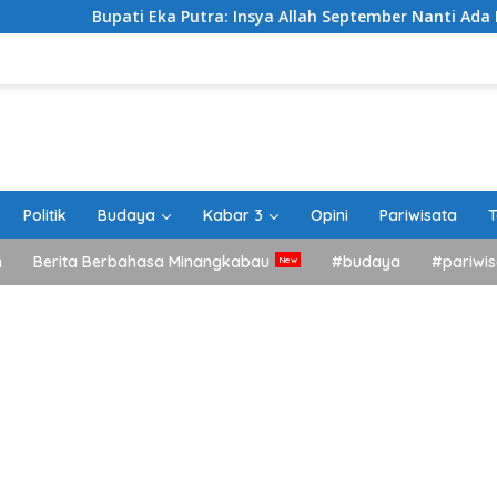
i Eka Putra: Insya Allah September Nanti Ada Dua Agenda Bes
Politik
Budaya
Kabar 3
Opini
Pariwisata
T
h
Berita Berbahasa Minangkabau
#budaya
#pariwis