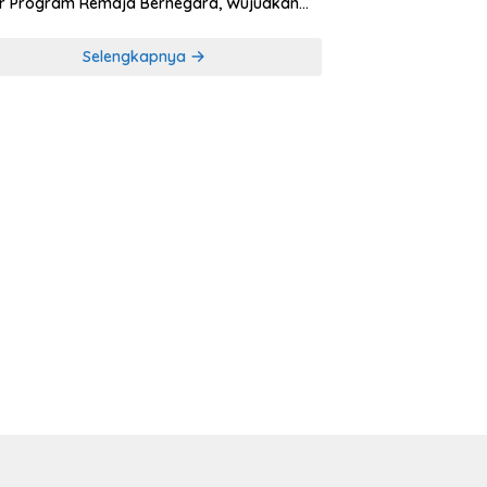
r Program Remaja Bernegara, Wujudkan
rasi Muda Melek Politik dan Demokrasi
Selengkapnya