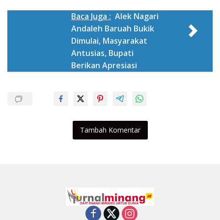
Baca Juga :
Alek Nagari
Andaleh Baruah Bukik
Dimulai, Masyarakat
Antusias, Bupati
Berikan Apresiasi
Tambah Komentar