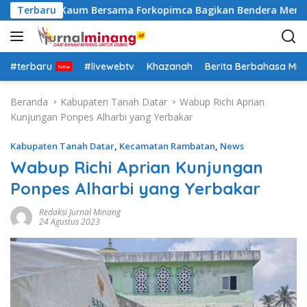
L
lsek Lima Kaum Bersama Forkopimca Bagikan Bendera Merah Pu
Terbaru
a
n
g
s
#terbaru
#livewebtv
Khazanah
Berita Berbahasa Mi
u
n
Beranda
Kabupaten Tanah Datar
Wabup Richi Aprian
g
Kunjungan Ponpes Alharbi yang Yerbakar
k
e
Kabupaten Tanah Datar
,
Kecamatan Rambatan
,
News
k
Wabup Richi Aprian Kunjungan
o
Ponpes Alharbi yang Yerbakar
n
t
Redaksi Jurnal Minang
e
24 Agustus 2023
n