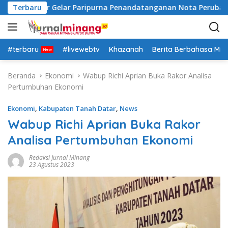
L
nah Datar Gelar Paripurna Penandatanganan Nota Perubahan
Terbaru
a
n
g
s
#terbaru
#livewebtv
Khazanah
Berita Berbahasa Mi
u
n
Beranda
Ekonomi
Wabup Richi Aprian Buka Rakor Analisa
g
Pertumbuhan Ekonomi
k
e
Ekonomi
,
Kabupaten Tanah Datar
,
News
k
Wabup Richi Aprian Buka Rakor
o
Analisa Pertumbuhan Ekonomi
n
t
Redaksi Jurnal Minang
e
23 Agustus 2023
n