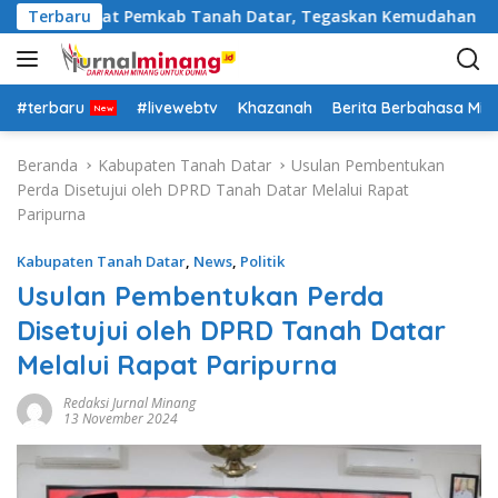
L
tasi Pejabat Pemkab Tanah Datar, Tegaskan Kemudahan Izin Inv
Terbaru
a
n
g
s
#terbaru
#livewebtv
Khazanah
Berita Berbahasa Mi
u
n
Beranda
Kabupaten Tanah Datar
Usulan Pembentukan
g
Perda Disetujui oleh DPRD Tanah Datar Melalui Rapat
k
Paripurna
e
k
Kabupaten Tanah Datar
,
News
,
Politik
o
Usulan Pembentukan Perda
n
Disetujui oleh DPRD Tanah Datar
t
e
Melalui Rapat Paripurna
n
Redaksi Jurnal Minang
13 November 2024