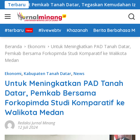
L
asi Pejabat Pemkab Tanah Datar, Tegaskan Kemudahan Izin Inv
Terbaru
a
n
g
s
#terbaru
#livewebtv
Khazanah
Berita Berbahasa Mi
u
n
Beranda
Ekonomi
Untuk Meningkatkan PAD Tanah Datar,
g
Pemkab Bersama Forkopimda Studi Komparatif ke Walikota
k
Medan
e
k
Ekonomi
,
Kabupaten Tanah Datar
,
News
o
Untuk Meningkatkan PAD Tanah
n
Datar, Pemkab Bersama
t
e
Forkopimda Studi Komparatif ke
n
Walikota Medan
Redaksi Jurnal Minang
12 Juli 2024