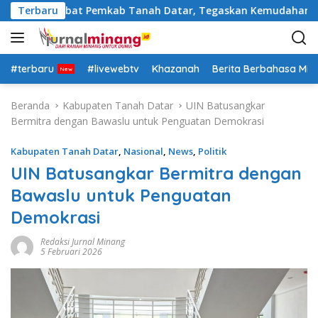
L
Rotasi Pejabat Pemkab Tanah Datar, Tegaskan Kemudahan Izin 
Terbaru
a
n
g
s
#terbaru
#livewebtv
Khazanah
Berita Berbahasa Mi
u
n
Beranda
Kabupaten Tanah Datar
UIN Batusangkar
g
Bermitra dengan Bawaslu untuk Penguatan Demokrasi
k
e
Kabupaten Tanah Datar
,
Nasional
,
News
,
Politik
k
UIN Batusangkar Bermitra dengan
o
Bawaslu untuk Penguatan
n
t
Demokrasi
e
n
Redaksi Jurnal Minang
5 Februari 2026