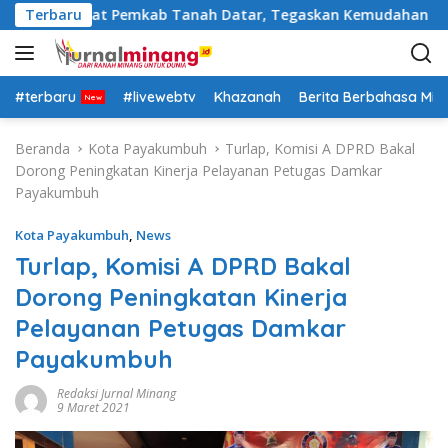
L
asi Pejabat Pemkab Tanah Datar, Tegaskan Kemudahan Izin Inv
Terbaru
a
n
g
s
#terbaru
#livewebtv
Khazanah
Berita Berbahasa Mi
u
n
Beranda
Kota Payakumbuh
Turlap, Komisi A DPRD Bakal
g
Dorong Peningkatan Kinerja Pelayanan Petugas Damkar
k
Payakumbuh
e
k
Kota Payakumbuh
,
News
o
Turlap, Komisi A DPRD Bakal
n
Dorong Peningkatan Kinerja
t
e
Pelayanan Petugas Damkar
n
Payakumbuh
Redaksi Jurnal Minang
9 Maret 2021