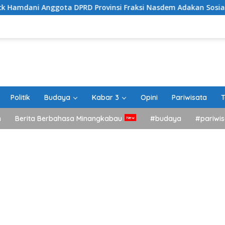
ta DPRD Provinsi Fraksi Nasdem Adakan Sosialisasi Peraturan 
Politik
Budaya
Kabar 3
Opini
Pariwisata
T
h
Berita Berbahasa Minangkabau
#budaya
#pariwis