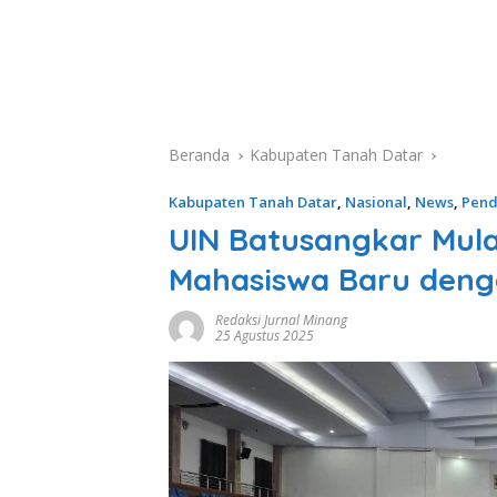
Beranda
Kabupaten Tanah Datar
Kabupaten Tanah Datar
,
Nasional
,
News
,
Pend
UIN Batusangkar Mula
Mahasiswa Baru den
Redaksi Jurnal Minang
25 Agustus 2025