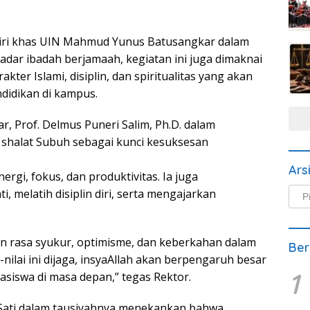
ciri khas UIN Mahmud Yunus Batusangkar dalam
dar ibadah berjamaah, kegiatan ini juga dimaknai
ter Islami, disiplin, dan spiritualitas yang akan
didikan di kampus.
 Prof. Delmus Puneri Salim, Ph.D. dalam
halat Subuh sebagai kunci kesuksesan
Ars
gi, fokus, dan produktivitas. Ia juga
Arsi
 melatih disiplin diri, serta mengajarkan
Beri
un rasa syukur, optimisme, dan keberkahan dalam
Ber
ai-nilai ini dijaga, insyaAllah akan berpengaruh besar
1
siswa di masa depan,” tegas Rektor.
i Sati dalam tausiyahnya menekankan bahwa