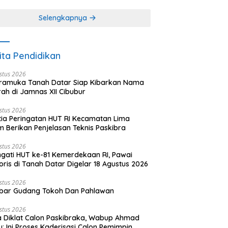
khir dari 3 tulisan)
(2 dari 3 tulisan)
Selengkapnya
ita Pendidikan
stus 2026
ramuka Tanah Datar Siap Kibarkan Nama
ah di Jamnas XII Cibubur
stus 2026
tia Peringatan HUT RI Kecamatan Lima
 Berikan Penjelasan Teknis Paskibra
stus 2026
ngati HUT ke-81 Kemerdekaan RI, Pawai
oris di Tanah Datar Digelar 18 Agustus 2026
stus 2026
bar Gudang Tokoh Dan Pahlawan
stus 2026
 Diklat Calon Paskibraka, Wabup Ahmad
y: Ini Proses Kaderisasi Calon Pemimpin