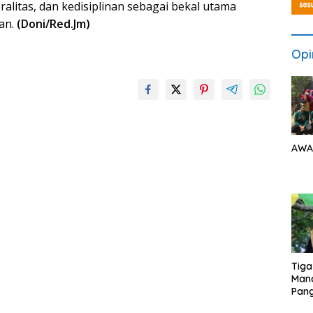
ralitas, dan kedisiplinan sebagai bekal utama
an.
(Doni/Red.Jm)
Opi
AWA
Tiga
Man
Pang
Min