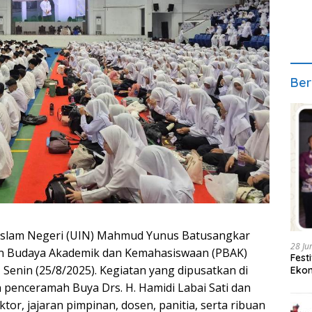
Ber
 Islam Negeri (UIN) Mahmud Yunus Batusangkar
28 Ju
n Budaya Akademik dan Kemahasiswaan (PBAK)
Fest
enin (25/8/2025). Kegiatan yang dipusatkan di
Ekon
penceramah Buya Drs. H. Hamidi Labai Sati dan
ktor, jajaran pimpinan, dosen, panitia, serta ribuan