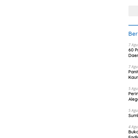
tera
Ber
7 Agu
60 P
Daer
7 Agu
Pani
Kaum
5 Agu
Peri
Aleg
5 Agu
Sum
4 Agu
Buka
Fadl