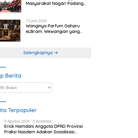
Masyarakat Nagari Padang
Magek Sita Perhatian
Pengunjung Festival
Minangkabau
15 Juni 2026
Wanginya Parfum Gaharu
eLBram: Wewangian yang
Lahir dari Kesabaran Alam,
Ayo Dicoba!
Selengkapnya
ip Berita
p
ta
ita Terpopuler
9 Agustus 2026
0 Komentar
Erick Hamdani Anggota DPRD Provinsi
Fraksi Nasdem Adakan Sosialisasi
Peraturan Terkait Pengelolaan Sampah