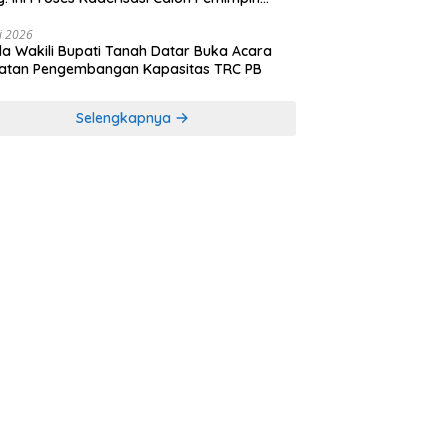
sa yang Berkarakter Pancasila
li 2026
a Wakili Bupati Tanah Datar Buka Acara
iatan Pengembangan Kapasitas TRC PB
Selengkapnya