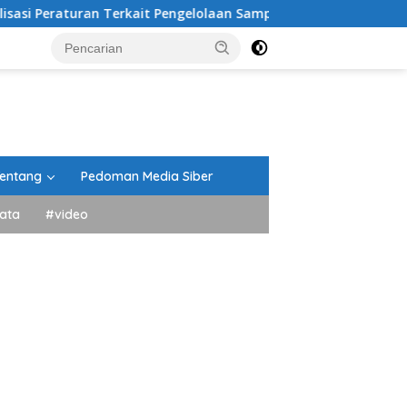
Terkait Pengelolaan Sampah
Bupati Eka Putra Rotasi 
entang
Pedoman Media Siber
ata
#video