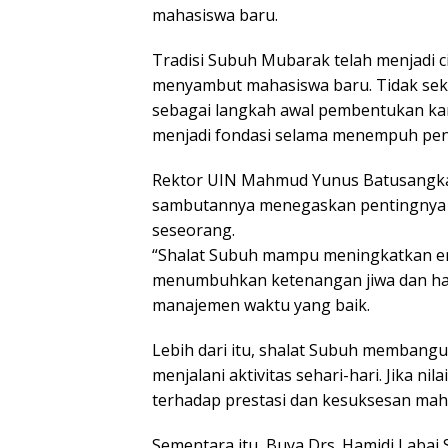
mahasiswa baru.
Tradisi Subuh Mubarak telah menjadi 
menyambut mahasiswa baru. Tidak seka
sebagai langkah awal pembentukan karak
menjadi fondasi selama menempuh pen
Rektor UIN Mahmud Yunus Batusangkar,
sambutannya menegaskan pentingnya s
seseorang.
“Shalat Subuh mampu meningkatkan ener
menumbuhkan ketenangan jiwa dan hati,
manajemen waktu yang baik.
Lebih dari itu, shalat Subuh membang
menjalani aktivitas sehari-hari. Jika nil
terhadap prestasi dan kesuksesan maha
Sementara itu, Buya Drs. Hamidi Laba