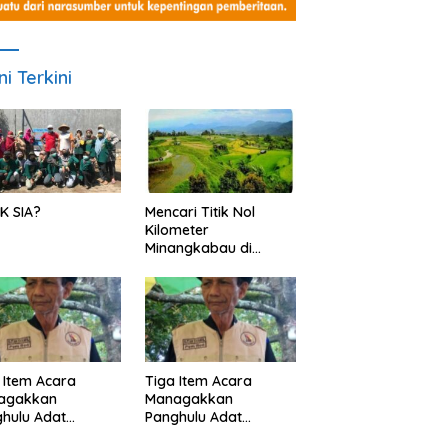
ni Terkini
K SIA?
Mencari Titik Nol
Kilometer
Minangkabau di
Nagari Pariangan,
Dimanakah Lokasi
nya?
 Item Acara
Tiga Item Acara
agakkan
Managakkan
hulu Adat
Panghulu Adat
angkabau (bagian
Minangkabau (bagian