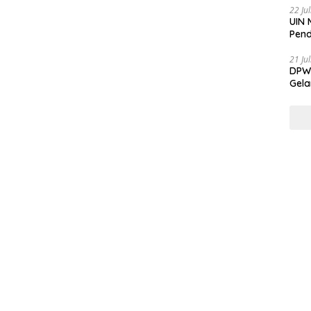
22 Ju
UIN 
Pend
21 Ju
DPW 
Gela
Gene