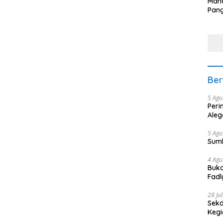
Man
Pang
Min
tera
Ber
5 Agu
Peri
Aleg
5 Agu
Sum
4 Agu
Buka
Fadl
Bang
28 Ju
Sekd
Keg