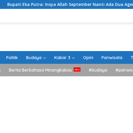
utra: Insya Allah September Nanti Ada Dua Agenda Besar Akan 
Politik
Budaya
Kabar 3
Opini
Pariwisata
T
h
Berita Berbahasa Minangkabau
#budaya
#pariwis