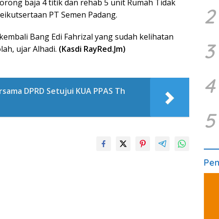
ong baja 4 titik dan rehab 5 unit Rumah Tidak
2
 keikutsertaan PT Semen Padang.
kembali Bang Edi Fahrizal yang sudah kelihatan
3
ah, ujar Alhadi.
(Kasdi RayRed.Jm)
4
rsama DPRD Setujui KUA PPAS Th
5
Pe