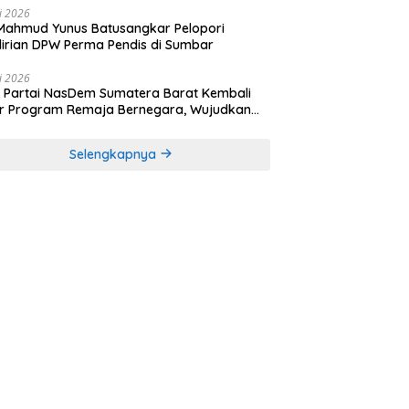
li 2026
Mahmud Yunus Batusangkar Pelopori
irian DPW Perma Pendis di Sumbar
li 2026
Partai NasDem Sumatera Barat Kembali
r Program Remaja Bernegara, Wujudkan
rasi Muda Melek Politik dan Demokrasi
Selengkapnya