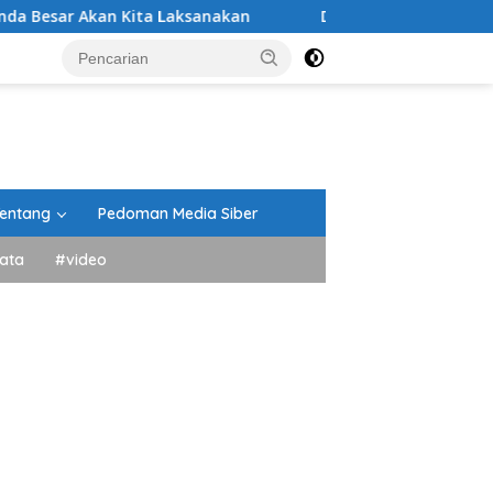
Kita Laksanakan
DPRD Tanah Datar Gelar Paripurna P
entang
Pedoman Media Siber
ata
#video