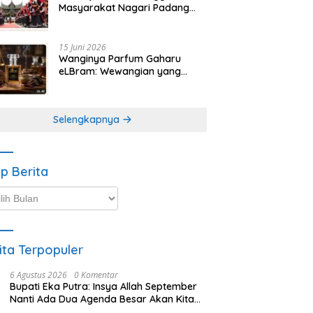
Masyarakat Nagari Padang
Magek Sita Perhatian
Pengunjung Festival
Minangkabau
15 Juni 2026
Wanginya Parfum Gaharu
eLBram: Wewangian yang
Lahir dari Kesabaran Alam,
Ayo Dicoba!
Selengkapnya
ip Berita
p
ta
ita Terpopuler
6 Agustus 2026
0 Komentar
Bupati Eka Putra: Insya Allah September
Nanti Ada Dua Agenda Besar Akan Kita
Laksanakan