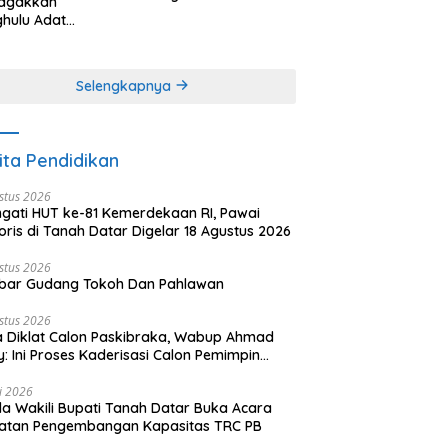
agakkan
Minangkabau (bagian
hulu Adat
(2 dari 3 tulisan)
angkabau (bagian
khir dari 3 tulisan)
Selengkapnya
ita Pendidikan
stus 2026
ngati HUT ke-81 Kemerdekaan RI, Pawai
oris di Tanah Datar Digelar 18 Agustus 2026
stus 2026
bar Gudang Tokoh Dan Pahlawan
stus 2026
 Diklat Calon Paskibraka, Wabup Ahmad
y: Ini Proses Kaderisasi Calon Pemimpin
sa yang Berkarakter Pancasila
li 2026
a Wakili Bupati Tanah Datar Buka Acara
iatan Pengembangan Kapasitas TRC PB