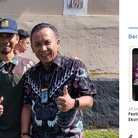
Ber
28 Ju
Fest
Ekon