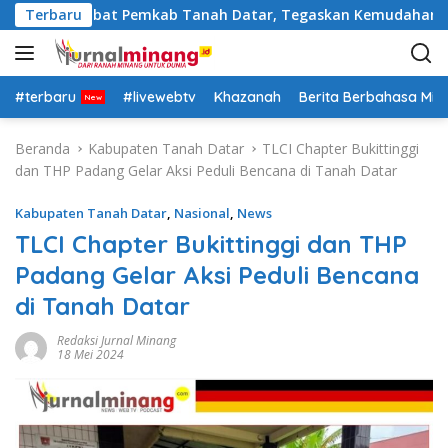
L
Rotasi Pejabat Pemkab Tanah Datar, Tegaskan Kemudahan Izin 
Terbaru
a
n
g
s
#terbaru
#livewebtv
Khazanah
Berita Berbahasa Mi
u
n
Beranda
Kabupaten Tanah Datar
TLCI Chapter Bukittinggi
g
dan THP Padang Gelar Aksi Peduli Bencana di Tanah Datar
k
e
Kabupaten Tanah Datar
,
Nasional
,
News
k
TLCI Chapter Bukittinggi dan THP
o
Padang Gelar Aksi Peduli Bencana
n
t
di Tanah Datar
e
n
Redaksi Jurnal Minang
18 Mei 2024