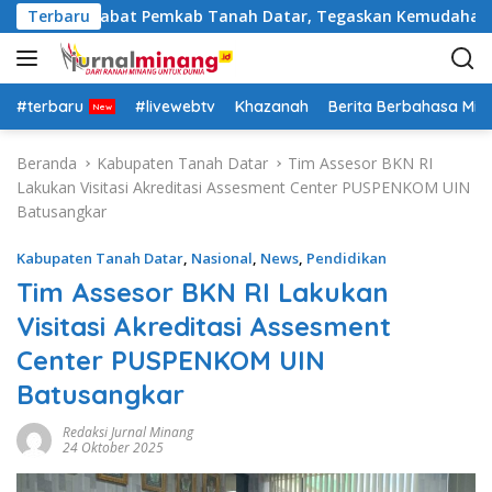
L
 Rotasi Pejabat Pemkab Tanah Datar, Tegaskan Kemudahan Izin
Terbaru
a
n
g
s
#terbaru
#livewebtv
Khazanah
Berita Berbahasa Mi
u
n
Beranda
Kabupaten Tanah Datar
Tim Assesor BKN RI
g
Lakukan Visitasi Akreditasi Assesment Center PUSPENKOM UIN
k
Batusangkar
e
k
Kabupaten Tanah Datar
,
Nasional
,
News
,
Pendidikan
o
Tim Assesor BKN RI Lakukan
n
Visitasi Akreditasi Assesment
t
e
Center PUSPENKOM UIN
n
Batusangkar
Redaksi Jurnal Minang
24 Oktober 2025