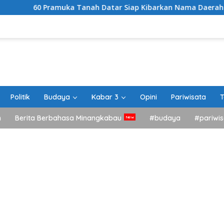
muka Tanah Datar Siap Kibarkan Nama Daerah di Jamnas XII C
Politik
Budaya
Kabar 3
Opini
Pariwisata
T
h
Berita Berbahasa Minangkabau
#budaya
#pariwis