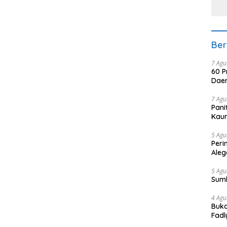
Ber
7 Agu
60 P
Daer
7 Agu
Pani
Kaum
5 Agu
Peri
Aleg
5 Agu
Sum
4 Agu
Buka
Fadl
Bang