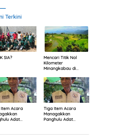
ni Terkini
K SIA?
Mencari Titik Nol
Kilometer
Minangkabau di
Nagari Pariangan,
Dimanakah Lokasi
nya?
 Item Acara
Tiga Item Acara
agakkan
Managakkan
hulu Adat
Panghulu Adat
angkabau (bagian
Minangkabau (bagian
khir dari 3 tulisan)
(2 dari 3 tulisan)