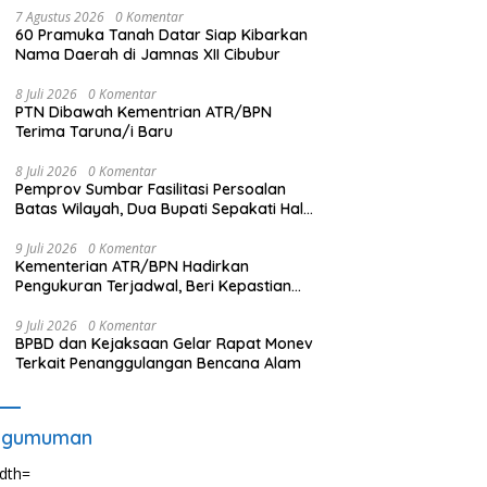
7 Agustus 2026
0 Komentar
60 Pramuka Tanah Datar Siap Kibarkan
Nama Daerah di Jamnas XII Cibubur
8 Juli 2026
0 Komentar
PTN Dibawah Kementrian ATR/BPN
Terima Taruna/i Baru
8 Juli 2026
0 Komentar
Pemprov Sumbar Fasilitasi Persoalan
Batas Wilayah, Dua Bupati Sepakati Hal
Ini
9 Juli 2026
0 Komentar
Kementerian ATR/BPN Hadirkan
Pengukuran Terjadwal, Beri Kepastian
Waktu Layanan untuk Masyarakat
9 Juli 2026
0 Komentar
BPBD dan Kejaksaan Gelar Rapat Monev
Terkait Penanggulangan Bencana Alam
ngumuman