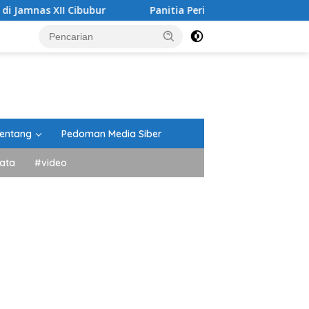
ibubur
Panitia Peringatan HUT RI Kecamatan Lima Kaum
entang
Pedoman Media Siber
ata
#video