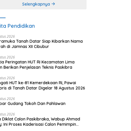
Selengkapnya
ita Pendidikan
stus 2026
ramuka Tanah Datar Siap Kibarkan Nama
ah di Jamnas XII Cibubur
stus 2026
tia Peringatan HUT RI Kecamatan Lima
 Berikan Penjelasan Teknis Paskibra
stus 2026
ngati HUT ke-81 Kemerdekaan RI, Pawai
oris di Tanah Datar Digelar 18 Agustus 2026
stus 2026
bar Gudang Tokoh Dan Pahlawan
stus 2026
 Diklat Calon Paskibraka, Wabup Ahmad
y: Ini Proses Kaderisasi Calon Pemimpin
sa yang Berkarakter Pancasila