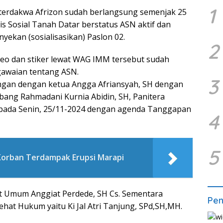
1
 terdakwa Afrizon sudah berlangsung semenjak 25
s Sosial Tanah Datar berstatus ASN aktif dan
ekan (sosialisasikan) Paslon 02.
2
o dan stiker lewat WAG IMM tersebut sudah
awaian tentang ASN.
3
ngan dengan ketua Angga Afriansyah, SH dengan
ang Rahmadani Kurnia Abidin, SH, Panitera
 pada Senin, 25/11-2024 dengan agenda Tanggapan
4
5
orban Terdampak Erupsi Marapi
t Umum Anggiat Perdede, SH Cs. Sementara
Pe
hat Hukum yaitu Ki Jal Atri Tanjung, SPd,SH,MH.