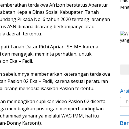
emberatkan terdakwa Afrizon berstatus Aparatur
abatan Kepala Dinas Sosial Kabupaten Tanah
ndang Pilkada No. 6 tahun 2020 tentang larangan
tus ASN dimana dilarang berkampanye atau
la daerah tertentu.
pati Tanah Datar Richi Aprian, SH MH karena
 dan mengajak, meminta perhatian, untuk
n Eka – Fadli.
kan sebelumnya membenarkan keterangan terdakwa
 Paslon 02 Eka – Fadli, karena sesuai peraturan
ilarang mensosialisasikan Paslon tertentu.
Ars
Arsi
gan membagikan cuplikan video Paslon 02 disertai
Beri
 juga membagikan postingan memperbandingkan
muhammadiyahannya melalui WAG IMM, hal itu
ian-Donny Karsont).
Ber