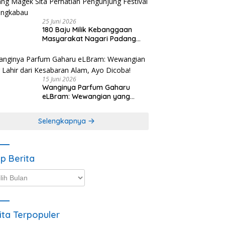
25 Juni 2026
180 Baju Milik Kebanggaan
Masyarakat Nagari Padang
Magek Sita Perhatian
Pengunjung Festival
Minangkabau
15 Juni 2026
Wanginya Parfum Gaharu
eLBram: Wewangian yang
Lahir dari Kesabaran Alam,
Ayo Dicoba!
Selengkapnya
ip Berita
p
ta
ita Terpopuler