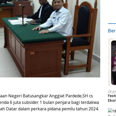
Ber
28 Ju
saan Negeri Batusangkar Anggiat Pardede,SH cs
Fest
Ekon
nda 6 juta subsider 1 bulan penjara bagi terdakwa
nah Datar dalam perkara pidana pemilu tahun 2024.