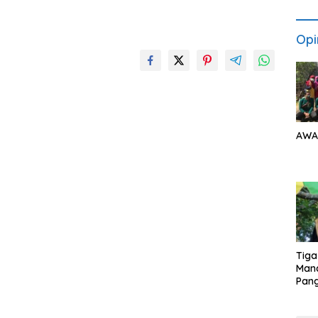
Opi
AWA
Tiga
Man
Pang
Min
tera