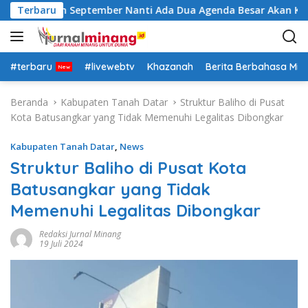
L
Insya Allah September Nanti Ada Dua Agenda Besar Akan Kita 
Terbaru
a
n
g
s
#terbaru
#livewebtv
Khazanah
Berita Berbahasa Mi
u
n
Beranda
Kabupaten Tanah Datar
Struktur Baliho di Pusat
g
Kota Batusangkar yang Tidak Memenuhi Legalitas Dibongkar
k
e
Kabupaten Tanah Datar
,
News
k
Struktur Baliho di Pusat Kota
o
Batusangkar yang Tidak
n
t
Memenuhi Legalitas Dibongkar
e
n
Redaksi Jurnal Minang
19 Juli 2024