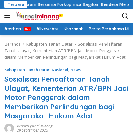
L
sek Lima Kaum Bersama Forkopimca Bagikan Bendera Merah Put
Terbaru
a
n
g
s
#terbaru
#livewebtv
Khazanah
Berita Berbahasa Mi
u
n
Beranda
Kabupaten Tanah Datar
Sosialisasi Pendaftaran
g
Tanah Ulayat, Kementerian ATR/BPN Jadi Motor Penggerak
k
dalam Memberikan Perlindungan bagi Masyarakat Hukum Adat
e
k
Kabupaten Tanah Datar
,
Nasional
,
News
o
Sosialisasi Pendaftaran Tanah
n
Ulayat, Kementerian ATR/BPN Jadi
t
e
Motor Penggerak dalam
n
Memberikan Perlindungan bagi
Masyarakat Hukum Adat
Redaksi Jurnal Minang
20 September 2025