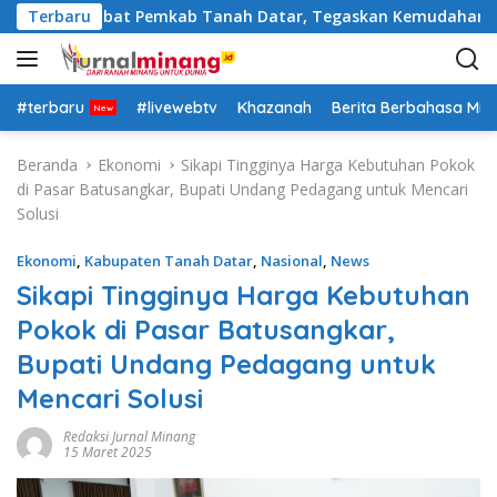
L
otasi Pejabat Pemkab Tanah Datar, Tegaskan Kemudahan Izin I
Terbaru
a
n
g
s
#terbaru
#livewebtv
Khazanah
Berita Berbahasa Mi
u
n
Beranda
Ekonomi
Sikapi Tingginya Harga Kebutuhan Pokok
g
di Pasar Batusangkar, Bupati Undang Pedagang untuk Mencari
k
Solusi
e
k
Ekonomi
,
Kabupaten Tanah Datar
,
Nasional
,
News
o
Sikapi Tingginya Harga Kebutuhan
n
Pokok di Pasar Batusangkar,
t
e
Bupati Undang Pedagang untuk
n
Mencari Solusi
Redaksi Jurnal Minang
15 Maret 2025