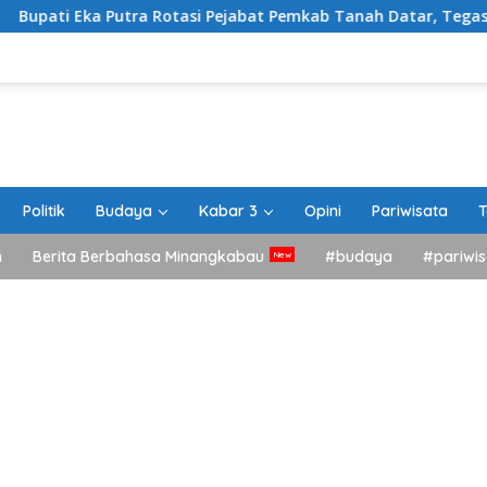
a Putra Rotasi Pejabat Pemkab Tanah Datar, Tegaskan Kemudah
Politik
Budaya
Kabar 3
Opini
Pariwisata
T
h
Berita Berbahasa Minangkabau
#budaya
#pariwis