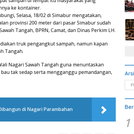
at sampah di tempat itu masyarakat yang
ya ke kontainer.
ubungi, Selasa, 18/02 di Simabur mengatakan,
alan provinsi 200 meter dari pasar Simabur sudah
Sawah Tangah, BPRN, Camat, dan Dinas Perkim LH.
ediakan truk pengangkut sampah, namun kapan
ah Tangah.
Wali Nagari Sawah Tangah guna menuntaskan
 bau tak sedap serta mengganggu pemandangan,
Ars
Arsi
Beri
Ber
Dibangun di Nagari Parambahan
1