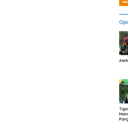
Opi
AWA
Tiga
Man
Pang
Min