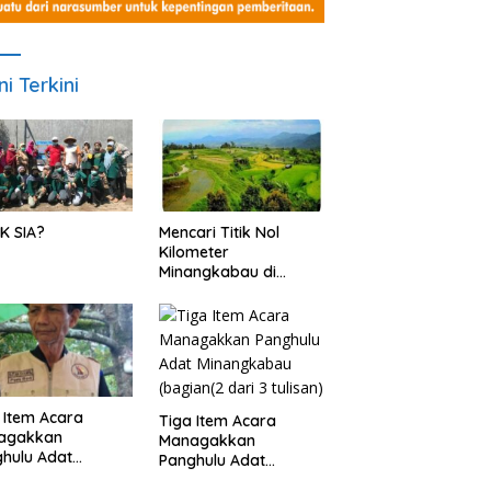
ni Terkini
K SIA?
Mencari Titik Nol
Kilometer
Minangkabau di
Nagari Pariangan,
Dimanakah Lokasi
nya?
 Item Acara
Tiga Item Acara
agakkan
Managakkan
hulu Adat
Panghulu Adat
angkabau (bagian
Minangkabau (bagian