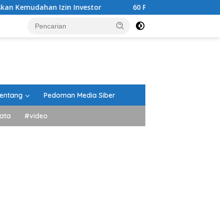
an Izin Investor
60 Pramuka Tanah Datar Siap Kibark
entang
Pedoman Media Siber
ata
#video