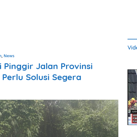
Vid
n
,
News
inggir Jalan Provinsi
Perlu Solusi Segera