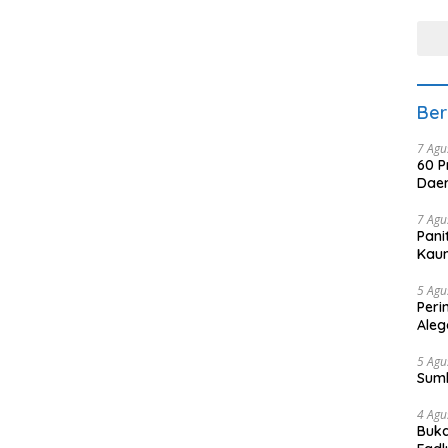
tera
Ber
7 Agu
60 P
Daer
7 Agu
Pani
Kaum
5 Agu
Peri
Aleg
5 Agu
Sum
4 Agu
Buka