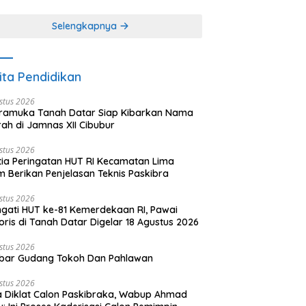
khir dari 3 tulisan)
(2 dari 3 tulisan)
Selengkapnya
ita Pendidikan
stus 2026
ramuka Tanah Datar Siap Kibarkan Nama
ah di Jamnas XII Cibubur
stus 2026
tia Peringatan HUT RI Kecamatan Lima
 Berikan Penjelasan Teknis Paskibra
stus 2026
ngati HUT ke-81 Kemerdekaan RI, Pawai
oris di Tanah Datar Digelar 18 Agustus 2026
stus 2026
bar Gudang Tokoh Dan Pahlawan
stus 2026
 Diklat Calon Paskibraka, Wabup Ahmad