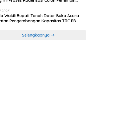
y: Ini Proses Kaderisasi Calon Pemimpin
sa yang Berkarakter Pancasila
li 2026
a Wakili Bupati Tanah Datar Buka Acara
iatan Pengembangan Kapasitas TRC PB
Selengkapnya