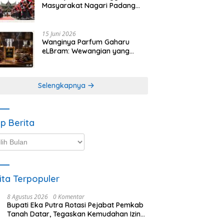
Masyarakat Nagari Padang
Magek Sita Perhatian
Pengunjung Festival
Minangkabau
15 Juni 2026
Wanginya Parfum Gaharu
eLBram: Wewangian yang
Lahir dari Kesabaran Alam,
Ayo Dicoba!
Selengkapnya
ip Berita
p
ta
ita Terpopuler
8 Agustus 2026
0 Komentar
Bupati Eka Putra Rotasi Pejabat Pemkab
Tanah Datar, Tegaskan Kemudahan Izin
Investor