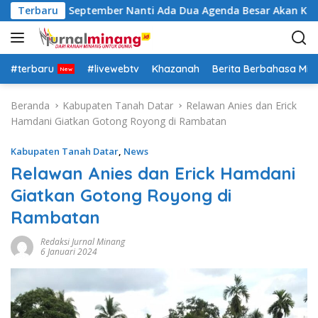
L
Insya Allah September Nanti Ada Dua Agenda Besar Akan Kita L
Terbaru
a
n
g
s
#terbaru
#livewebtv
Khazanah
Berita Berbahasa Mi
u
n
Beranda
Kabupaten Tanah Datar
Relawan Anies dan Erick
g
Hamdani Giatkan Gotong Royong di Rambatan
k
e
Kabupaten Tanah Datar
,
News
k
Relawan Anies dan Erick Hamdani
o
Giatkan Gotong Royong di
n
t
Rambatan
e
n
Redaksi Jurnal Minang
6 Januari 2024