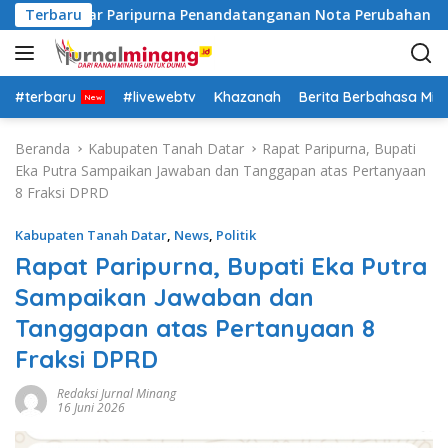
L
Datar Gelar Paripurna Penandatanganan Nota Perubahan Angg
Terbaru
a
n
g
s
#terbaru
#livewebtv
Khazanah
Berita Berbahasa Mi
u
n
Beranda
Kabupaten Tanah Datar
Rapat Paripurna, Bupati
g
Eka Putra Sampaikan Jawaban dan Tanggapan atas Pertanyaan
k
8 Fraksi DPRD
e
k
Kabupaten Tanah Datar
,
News
,
Politik
o
Rapat Paripurna, Bupati Eka Putra
n
Sampaikan Jawaban dan
t
e
Tanggapan atas Pertanyaan 8
n
Fraksi DPRD
Redaksi Jurnal Minang
16 Juni 2026