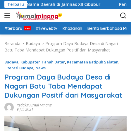
L
Kibarkan Nama Daerah di Jamnas XII Cibubur
Terbaru
Panitia P
a
n
g
s
#terbaru
#livewebtv
Khazanah
Berita Berbahasa Mi
u
n
Beranda
Budaya
Program Daya Budaya Desa di Nagari
g
Batu Taba Mendapat Dukungan Positif dari Masyarakat
k
e
Budaya
,
Kabupaten Tanah Datar
,
Kecamatan Batipuh Selatan
,
k
Literasi Budaya
,
News
o
Program Daya Budaya Desa di
n
Nagari Batu Taba Mendapat
t
e
Dukungan Positif dari Masyarakat
n
Redaksi Jurnal Minang
9 Juli 2021