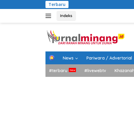
Langsung
Terbaru
ke
konten
Indeks
H
News
Pariwara / Advertorial
o
m
#terbaru
#livewebtv
Khazana
e