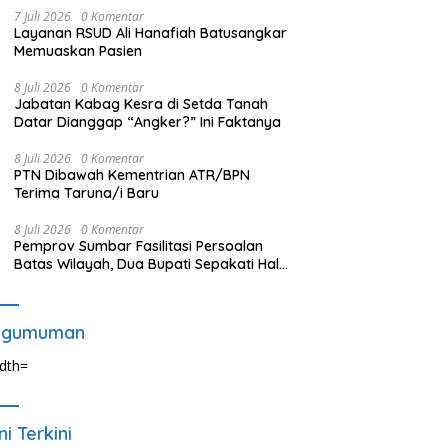
7 Juli 2026
0 Komentar
Layanan RSUD Ali Hanafiah Batusangkar
Memuaskan Pasien
8 Juli 2026
0 Komentar
Jabatan Kabag Kesra di Setda Tanah
Datar Dianggap “Angker?” Ini Faktanya
8 Juli 2026
0 Komentar
PTN Dibawah Kementrian ATR/BPN
Terima Taruna/i Baru
8 Juli 2026
0 Komentar
Pemprov Sumbar Fasilitasi Persoalan
Batas Wilayah, Dua Bupati Sepakati Hal
Ini
ngumuman
ni Terkini