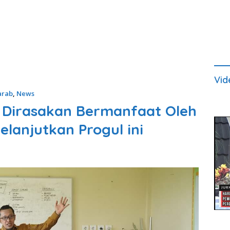
Vid
arab
,
News
 Dirasakan Bermanfaat Oleh
elanjutkan Progul ini