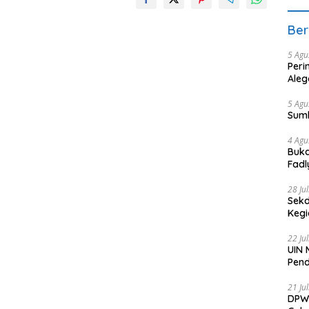
Ber
5 Agu
Peri
Aleg
5 Agu
Sum
4 Agu
Buka
Fadl
Bang
28 Ju
Sekd
Keg
22 Ju
UIN 
Pend
21 Ju
DPW 