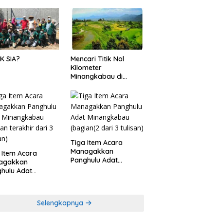
K SIA?
Mencari Titik Nol
Kilometer
Minangkabau di
Nagari Pariangan,
Dimanakah Lokasi
nya?
Tiga Item Acara
Managakkan
 Item Acara
Panghulu Adat
agakkan
Minangkabau (bagian
hulu Adat
(2 dari 3 tulisan)
angkabau (bagian
khir dari 3 tulisan)
Selengkapnya