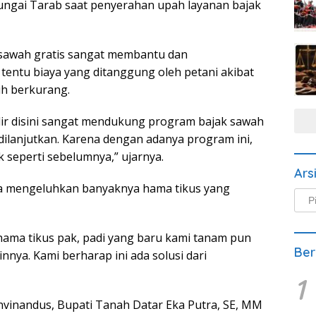
Sungai Tarab saat penyerahan upah layanan bajak
sawah gratis sangat membantu dan
entu biaya yang ditanggung oleh petani akibat
uh berkurang.
dir disini sangat mendukung program bajak sawah
s dilanjutkan. Karena dengan adanya program ini,
 seperti sebelumnya,” ujarnya.
Ars
ga mengeluhkan banyaknya hama tikus yang
Arsi
Beri
hama tikus pak, padi yang baru kami tanam pun
Ber
nnya. Kami berharap ini ada solusi dari
1
vinandus, Bupati Tanah Datar Eka Putra, SE, MM