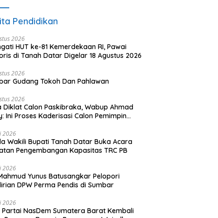
ita Pendidikan
stus 2026
ngati HUT ke-81 Kemerdekaan RI, Pawai
oris di Tanah Datar Digelar 18 Agustus 2026
stus 2026
bar Gudang Tokoh Dan Pahlawan
stus 2026
 Diklat Calon Paskibraka, Wabup Ahmad
y: Ini Proses Kaderisasi Calon Pemimpin
sa yang Berkarakter Pancasila
li 2026
a Wakili Bupati Tanah Datar Buka Acara
iatan Pengembangan Kapasitas TRC PB
li 2026
Mahmud Yunus Batusangkar Pelopori
irian DPW Perma Pendis di Sumbar
li 2026
Partai NasDem Sumatera Barat Kembali