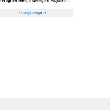
r Program Remaja Bernegara, Wujudkan
rasi Muda Melek Politik dan Demokrasi
Selengkapnya