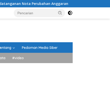
Nota Perubahan Anggaran
Peringati HUT ke-81 Kemerdek
entang
Pedoman Media Siber
ata
#video