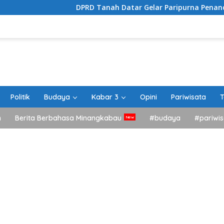
DPRD Tanah Datar Gelar Paripurna Penandatanganan 
Politik
Budaya
Kabar 3
Opini
Pariwisata
T
h
Berita Berbahasa Minangkabau
#budaya
#pariwis