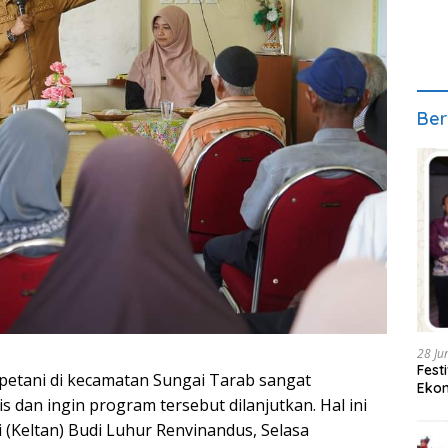
Ber
28 Ju
Fest
etani di kecamatan Sungai Tarab sangat
Ekon
dan ingin program tersebut dilanjutkan. Hal ini
(Keltan) Budi Luhur Renvinandus, Selasa