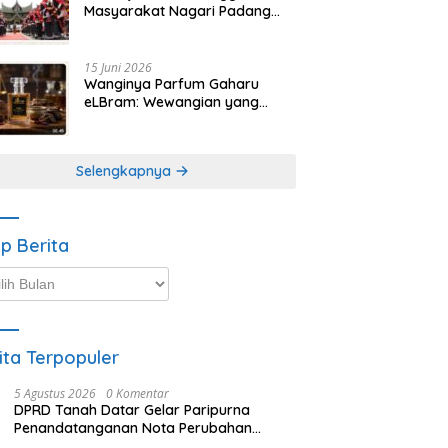
Masyarakat Nagari Padang
Magek Sita Perhatian
Pengunjung Festival
Minangkabau
15 Juni 2026
Wanginya Parfum Gaharu
eLBram: Wewangian yang
Lahir dari Kesabaran Alam,
Ayo Dicoba!
Selengkapnya
ip Berita
p
ta
ita Terpopuler
5 Agustus 2026
0 Komentar
DPRD Tanah Datar Gelar Paripurna
Penandatanganan Nota Perubahan
Anggaran