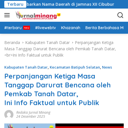
L
r Siap Kibarkan Nama Daerah di Jamnas XII Cibubur
Terbaru
P
a
n
g
s
#terbaru
#livewebtv
Khazanah
Berita Berbahasa Mi
u
n
Beranda
Kabupaten Tanah Datar
Perpanjangan Ketiga
g
Masa Tanggap Darurat Bencana oleh Pemkab Tanah Datar,
k
<br>Ini Info Faktual untuk Publik
e
k
Kabupaten Tanah Datar
,
Kecamatan Batipuh Selatan
,
News
o
Perpanjangan Ketiga Masa
n
Tanggap Darurat Bencana oleh
t
e
Pemkab Tanah Datar,
n
Ini Info Faktual untuk Publik
Redaksi Jurnal Minang
24 Desember 2025