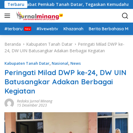
L
 Rotasi Pejabat Pemkab Tanah Datar, Tegaskan Kemudahan Izin 
Terbaru
a
n
g
s
#terbaru
#livewebtv
Khazanah
Berita Berbahasa Mi
u
n
Beranda
Kabupaten Tanah Datar
Peringati Milad DWP ke-
g
24, DW UIN Batusangkar Adakan Berbagai Kegiatan
k
e
Kabupaten Tanah Datar
,
Nasional
,
News
k
Peringati Milad DWP ke-24, DW UIN
o
Batusangkar Adakan Berbagai
n
t
Kegiatan
e
n
Redaksi Jurnal Minang
15 Desember 2023