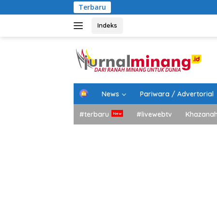
Langsung
Terbaru
ke
konten
Indeks
H
News
Pariwara / Advertorial
o
m
#terbaru
#livewebtv
Khazana
e