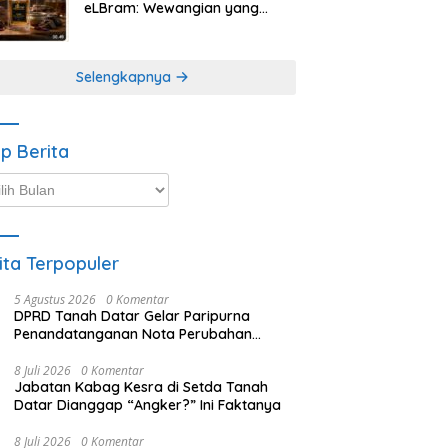
eLBram: Wewangian yang
Lahir dari Kesabaran Alam,
Ayo Dicoba!
Selengkapnya
ip Berita
p
ta
ita Terpopuler
5 Agustus 2026
0 Komentar
DPRD Tanah Datar Gelar Paripurna
Penandatanganan Nota Perubahan
Anggaran
8 Juli 2026
0 Komentar
Jabatan Kabag Kesra di Setda Tanah
Datar Dianggap “Angker?” Ini Faktanya
8 Juli 2026
0 Komentar