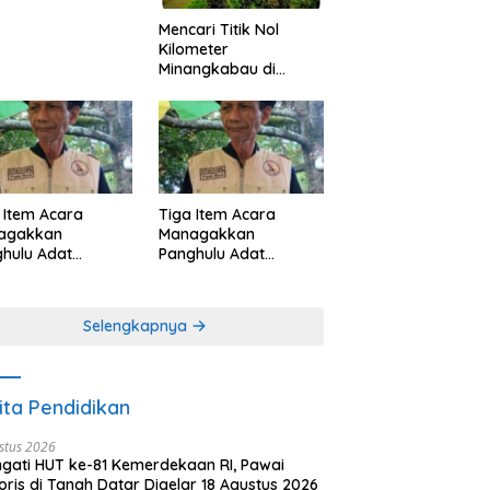
Mencari Titik Nol
Kilometer
Minangkabau di
Nagari Pariangan,
Dimanakah Lokasi
nya?
 Item Acara
Tiga Item Acara
agakkan
Managakkan
hulu Adat
Panghulu Adat
angkabau (bagian
Minangkabau (bagian
khir dari 3 tulisan)
(2 dari 3 tulisan)
Selengkapnya
ita Pendidikan
stus 2026
ngati HUT ke-81 Kemerdekaan RI, Pawai
oris di Tanah Datar Digelar 18 Agustus 2026