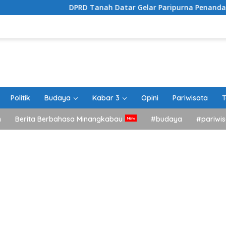
DPRD Tanah Datar Gelar Paripurna Penandatanganan N
Politik
Budaya
Kabar 3
Opini
Pariwisata
T
h
Berita Berbahasa Minangkabau
#budaya
#pariwis