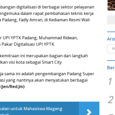
bangan digitalisasi di berbagai sektor pelayanan
mengemuka dalam rapat pembahasan teknis kerja
 Padang, Fadly Amran, di Kediaman Resmi Wali
tor UPI YPTK Padang, Muhammad Ridwan,
Ars
 Pakar Digitalisasi UPI YPTK.
Arsi
Beri
kemitraan ini merupakan bagian dari langkah
n visi kota sebagai Smart City.
Ber
erja sama ini adalah pengembangan Padang Super
1
grasi yang nantinya akan menyatukan berbagai
.
(Jen/Red.Jm)
2
kalan untuk Mahasiswa Magang