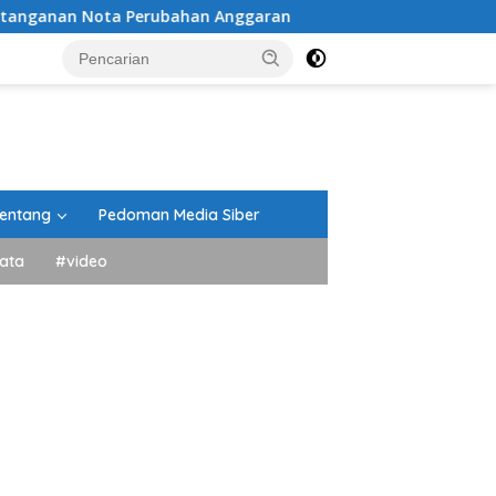
ota Perubahan Anggaran
Peringati HUT ke-81 Kemerdeka
entang
Pedoman Media Siber
ata
#video