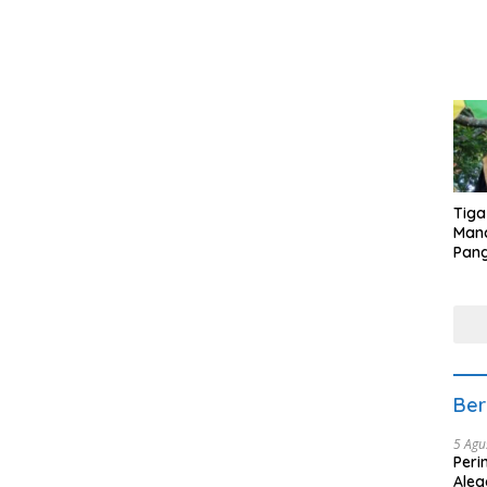
Tiga
Man
Pang
Min
tera
Ber
5 Agu
Peri
Aleg