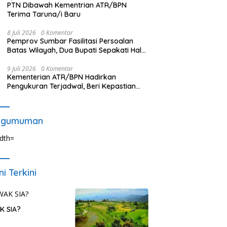
PTN Dibawah Kementrian ATR/BPN
Terima Taruna/i Baru
8 Juli 2026
0 Komentar
Pemprov Sumbar Fasilitasi Persoalan
Batas Wilayah, Dua Bupati Sepakati Hal
Ini
9 Juli 2026
0 Komentar
Kementerian ATR/BPN Hadirkan
Pengukuran Terjadwal, Beri Kepastian
Waktu Layanan untuk Masyarakat
ngumuman
ni Terkini
K SIA?