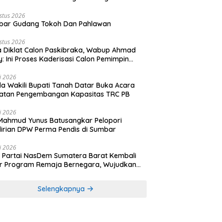
stus 2026
bar Gudang Tokoh Dan Pahlawan
stus 2026
 Diklat Calon Paskibraka, Wabup Ahmad
y: Ini Proses Kaderisasi Calon Pemimpin
sa yang Berkarakter Pancasila
li 2026
a Wakili Bupati Tanah Datar Buka Acara
iatan Pengembangan Kapasitas TRC PB
li 2026
Mahmud Yunus Batusangkar Pelopori
irian DPW Perma Pendis di Sumbar
li 2026
Partai NasDem Sumatera Barat Kembali
r Program Remaja Bernegara, Wujudkan
rasi Muda Melek Politik dan Demokrasi
Selengkapnya