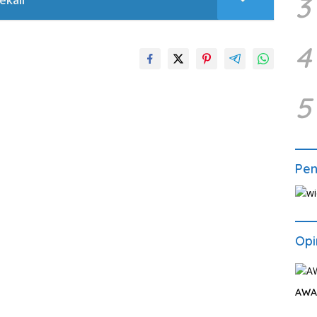
3
ekali
4
5
Pe
Opi
AWA