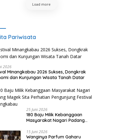
Load more
ita Pariwisata
ni 2026
ival Minangkabau 2026 Sukses, Dongkrak
omi dan Kunjungan Wisata Tanah Datar
25 Juni 2026
180 Baju Milik Kebanggaan
Masyarakat Nagari Padang
Magek Sita Perhatian
Pengunjung Festival
15 Juni 2026
Wanginya Parfum Gaharu
Minangkabau