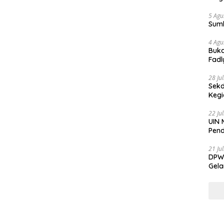
5 Agu
Sum
4 Agu
Buka
Fadl
Bang
28 Ju
Sekd
Keg
22 Ju
UIN 
Pend
21 Ju
DPW 
Gela
Gene