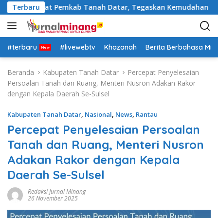
L
tasi Pejabat Pemkab Tanah Datar, Tegaskan Kemudahan Izin Inv
Terbaru
a
n
g
s
#terbaru
#livewebtv
Khazanah
Berita Berbahasa Mi
u
n
Beranda
Kabupaten Tanah Datar
Percepat Penyelesaian
g
Persoalan Tanah dan Ruang, Menteri Nusron Adakan Rakor
k
dengan Kepala Daerah Se-Sulsel
e
k
Kabupaten Tanah Datar
,
Nasional
,
News
,
Rantau
o
Percepat Penyelesaian Persoalan
n
Tanah dan Ruang, Menteri Nusron
t
e
Adakan Rakor dengan Kepala
n
Daerah Se-Sulsel
Redaksi Jurnal Minang
26 November 2025