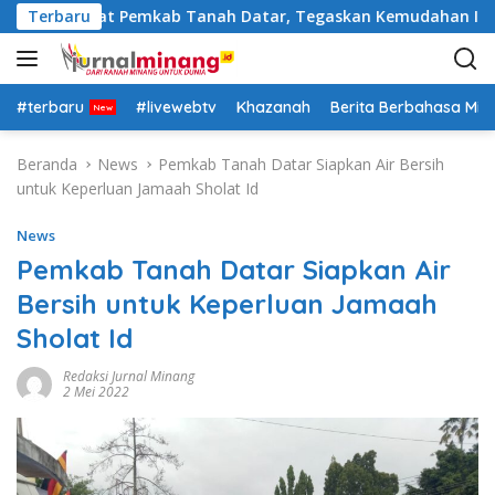
L
tasi Pejabat Pemkab Tanah Datar, Tegaskan Kemudahan Izin In
Terbaru
a
n
g
s
#terbaru
#livewebtv
Khazanah
Berita Berbahasa Mi
u
n
Beranda
News
Pemkab Tanah Datar Siapkan Air Bersih
g
untuk Keperluan Jamaah Sholat Id
k
e
News
k
Pemkab Tanah Datar Siapkan Air
o
Bersih untuk Keperluan Jamaah
n
t
Sholat Id
e
n
Redaksi Jurnal Minang
2 Mei 2022