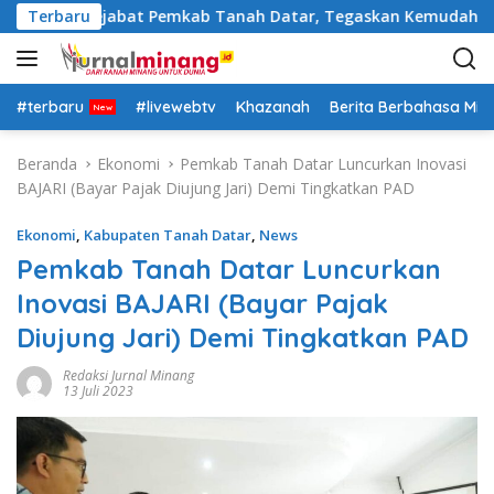
L
 Rotasi Pejabat Pemkab Tanah Datar, Tegaskan Kemudahan Izin
Terbaru
a
n
g
s
#terbaru
#livewebtv
Khazanah
Berita Berbahasa Mi
u
n
Beranda
Ekonomi
Pemkab Tanah Datar Luncurkan Inovasi
g
BAJARI (Bayar Pajak Diujung Jari) Demi Tingkatkan PAD
k
e
Ekonomi
,
Kabupaten Tanah Datar
,
News
k
Pemkab Tanah Datar Luncurkan
o
Inovasi BAJARI (Bayar Pajak
n
t
Diujung Jari) Demi Tingkatkan PAD
e
n
Redaksi Jurnal Minang
13 Juli 2023