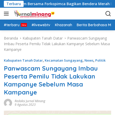
L
k Lima Kaum Bersama Forkopimca Bagikan Bendera Merah Putih
Terbaru
a
n
g
s
#terbaru
#livewebtv
Khazanah
Berita Berbahasa Mi
u
n
Beranda
Kabupaten Tanah Datar
Panwascam Sungayang
g
Imbau Peserta Pemilu Tidak Lakukan Kampanye Sebelum Masa
k
Kampanye
e
k
Kabupaten Tanah Datar
,
Kecamatan Sungayang
,
News
,
Politik
o
Panwascam Sungayang Imbau
n
Peserta Pemilu Tidak Lakukan
t
e
Kampanye Sebelum Masa
n
Kampanye
Redaksi Jurnal Minang
9 Agustus 2023