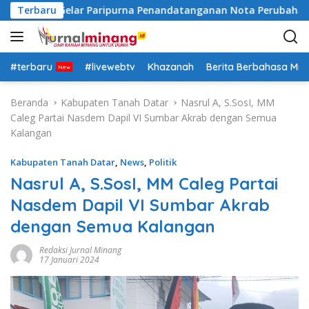
L
 Datar Gelar Paripurna Penandatanganan Nota Perubahan An
Terbaru
a
n
g
s
#terbaru
#livewebtv
Khazanah
Berita Berbahasa Mi
u
n
Beranda
Kabupaten Tanah Datar
Nasrul A, S.SosI, MM
g
Caleg Partai Nasdem Dapil VI Sumbar Akrab dengan Semua
k
Kalangan
e
k
Kabupaten Tanah Datar
,
News
,
Politik
o
Nasrul A, S.SosI, MM Caleg Partai
n
Nasdem Dapil VI Sumbar Akrab
t
e
dengan Semua Kalangan
n
Redaksi Jurnal Minang
17 Januari 2024