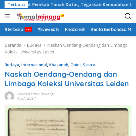
L
tasi Pejabat Pemkab Tanah Datar, Tegaskan Kemudahan Izin In
Terbaru
a
n
g
s
#terbaru
#livewebtv
Khazanah
Berita Berbahasa Mi
u
n
Beranda
Budaya
Naskah Oendang-Oendang dan Limbago
g
Koleksi Universitas Leiden
k
e
Budaya
,
Internasional
,
Khazanah
,
Opini
,
Sastra
k
Naskah Oendang-Oendang dan
o
Limbago Koleksi Universitas Leiden
n
t
Redaksi Jurnal Minang
e
4 Juni 2024
n