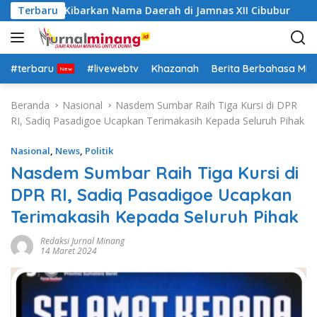
L
ar Siap Kibarkan Nama Daerah di Jamnas XII Cibubur
Terbaru
a
n
g
s
#terbaru
#livewebtv
Khazanah
Berita Berbahasa Mi
u
n
Beranda
Nasional
Nasdem Sumbar Raih Tiga Kursi di DPR
g
RI, Sadiq Pasadigoe Ucapkan Terimakasih Kepada Seluruh Pihak
k
e
Nasional
,
News
,
Politik
k
Nasdem Sumbar Raih Tiga Kursi di
o
DPR RI, Sadiq Pasadigoe Ucapkan
n
t
Terimakasih Kepada Seluruh Pihak
e
n
Redaksi Jurnal Minang
14 Maret 2024