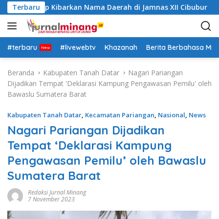
L
Datar Siap Kibarkan Nama Daerah di Jamnas XII Cibubur
Terbaru
a
n
g
s
#terbaru
#livewebtv
Khazanah
Berita Berbahasa Mi
u
n
Beranda
Kabupaten Tanah Datar
Nagari Pariangan
g
Dijadikan Tempat 'Deklarasi Kampung Pengawasan Pemilu' oleh
k
Bawaslu Sumatera Barat
e
k
Kabupaten Tanah Datar
,
Kecamatan Pariangan
,
Nasional
,
News
o
Nagari Pariangan Dijadikan
n
Tempat ‘Deklarasi Kampung
t
e
Pengawasan Pemilu’ oleh Bawaslu
n
Sumatera Barat
Redaksi Jurnal Minang
7 November 2023