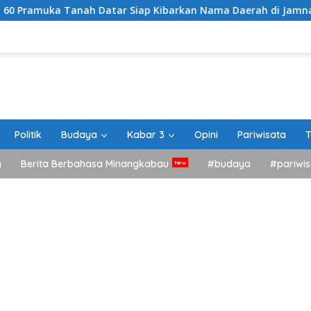
ah Datar Siap Kibarkan Nama Daerah di Jamnas XII Cibubur
Politik
Budaya
Kabar 3
Opini
Pariwisata
T
h
Berita Berbahasa Minangkabau
#budaya
#pariwis