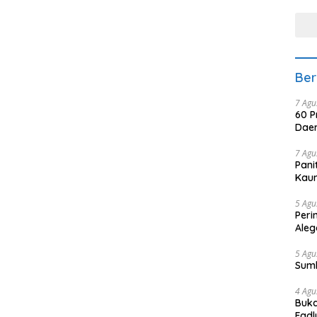
tera
Ber
7 Agu
60 P
Daer
7 Agu
Pani
Kaum
5 Agu
Peri
Aleg
5 Agu
Sum
4 Agu
Buka
Fadl