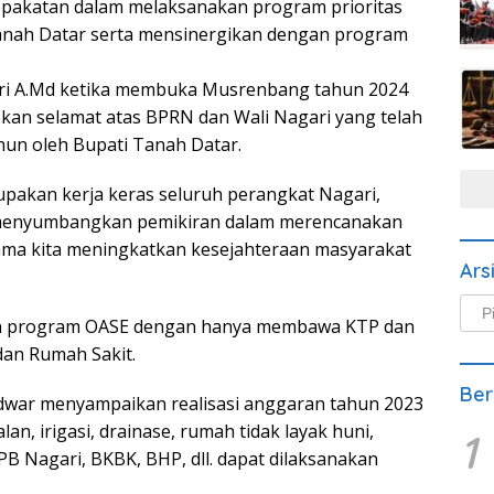
epakatan dalam melaksanakan program prioritas
anah Datar serta mensinergikan dengan program
dri A.Md ketika membuka Musrenbang tahun 2024
an selamat atas BPRN dan Wali Nagari yang telah
ahun oleh Bupati Tanah Datar.
upakan kerja keras seluruh perangkat Nagari,
menyumbangkan pemikiran dalam merencanakan
ma kita meningkatkan kesejahteraan masyarakat
Ars
Arsi
an program OASE dengan hanya membawa KTP dan
Beri
dan Rumah Sakit.
Ber
Edwar menyampaikan realisasi anggaran tahun 2023
an, irigasi, drainase, rumah tidak layak huni,
1
PB Nagari, BKBK, BHP, dll. dapat dilaksanakan