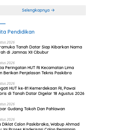
khir dari 3 tulisan)
(2 dari 3 tulisan)
Selengkapnya
ita Pendidikan
stus 2026
ramuka Tanah Datar Siap Kibarkan Nama
ah di Jamnas XII Cibubur
stus 2026
tia Peringatan HUT RI Kecamatan Lima
 Berikan Penjelasan Teknis Paskibra
stus 2026
ngati HUT ke-81 Kemerdekaan RI, Pawai
oris di Tanah Datar Digelar 18 Agustus 2026
stus 2026
bar Gudang Tokoh Dan Pahlawan
stus 2026
 Diklat Calon Paskibraka, Wabup Ahmad
y: Ini Proses Kaderisasi Calon Pemimpin