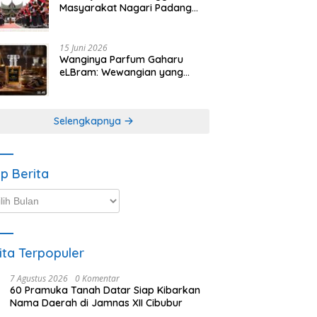
Masyarakat Nagari Padang
Magek Sita Perhatian
Pengunjung Festival
Minangkabau
15 Juni 2026
Wanginya Parfum Gaharu
eLBram: Wewangian yang
Lahir dari Kesabaran Alam,
Ayo Dicoba!
Selengkapnya
ip Berita
p
ta
ita Terpopuler
7 Agustus 2026
0 Komentar
60 Pramuka Tanah Datar Siap Kibarkan
Nama Daerah di Jamnas XII Cibubur