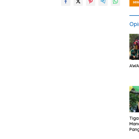
Opi
AWA
Tiga
Man
Pang
Min