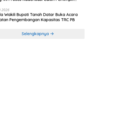
sa yang Berkarakter Pancasila
li 2026
a Wakili Bupati Tanah Datar Buka Acara
iatan Pengembangan Kapasitas TRC PB
Selengkapnya