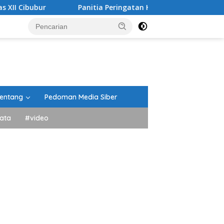
Panitia Peringatan HUT RI Kecamatan Lima Kaum Berikan 
entang
Pedoman Media Siber
ata
#video