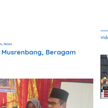
Vid
um
,
News
ar Musrenbang, Beragam