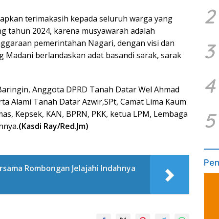
2
apkan terimakasih kepada seluruh warga yang
ng tahun 2024, karena musyawarah adalah
garaan pemerintahan Nagari, dengan visi dan
3
g Madani berlandaskan adat basandi sarak, sarak
4
Baringin, Anggota DPRD Tanah Datar Wel Ahmad
irta Alami Tanah Datar Azwir,SPt, Camat Lima Kaum
5
smas, Kepsek, KAN, BPRN, PKK, ketua LPM, Lembaga
innya
.(Kasdi Ray/Red.Jm)
Pe
ersama Rombongan Jelajahi Indahnya