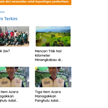
ni Terkini
K SIA?
Mencari Titik Nol
Kilometer
Minangkabau di
Nagari Pariangan,
Dimanakah Lokasi
nya?
 Item Acara
Tiga Item Acara
agakkan
Managakkan
hulu Adat
Panghulu Adat
angkabau (bagian
Minangkabau (bagian