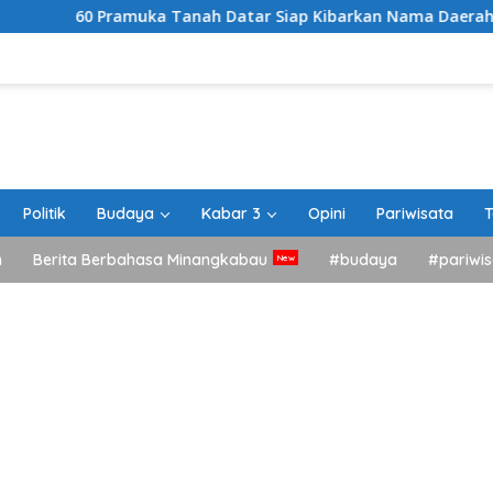
muka Tanah Datar Siap Kibarkan Nama Daerah di Jamnas XII C
Politik
Budaya
Kabar 3
Opini
Pariwisata
T
h
Berita Berbahasa Minangkabau
#budaya
#pariwis