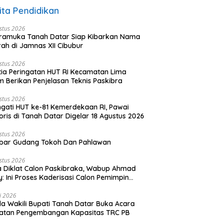
ita Pendidikan
stus 2026
ramuka Tanah Datar Siap Kibarkan Nama
ah di Jamnas XII Cibubur
stus 2026
tia Peringatan HUT RI Kecamatan Lima
 Berikan Penjelasan Teknis Paskibra
stus 2026
ngati HUT ke-81 Kemerdekaan RI, Pawai
oris di Tanah Datar Digelar 18 Agustus 2026
stus 2026
bar Gudang Tokoh Dan Pahlawan
stus 2026
 Diklat Calon Paskibraka, Wabup Ahmad
y: Ini Proses Kaderisasi Calon Pemimpin
sa yang Berkarakter Pancasila
li 2026
a Wakili Bupati Tanah Datar Buka Acara
iatan Pengembangan Kapasitas TRC PB