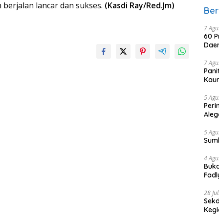
 berjalan lancar dan sukses.
(Kasdi Ray/Red.Jm)
Ber
7 Agu
60 P
Daer
7 Agu
Pani
Kaum
5 Agu
Peri
Aleg
5 Agu
Sum
4 Agu
Buka
Fadl
Bang
28 Ju
Sekd
Keg