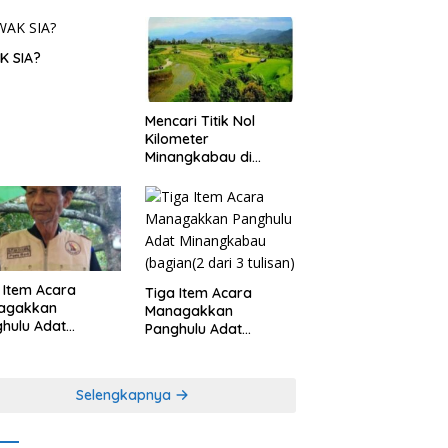
K SIA?
Mencari Titik Nol
Kilometer
Minangkabau di
Nagari Pariangan,
Dimanakah Lokasi
nya?
 Item Acara
Tiga Item Acara
agakkan
Managakkan
hulu Adat
Panghulu Adat
angkabau (bagian
Minangkabau (bagian
khir dari 3 tulisan)
(2 dari 3 tulisan)
Selengkapnya