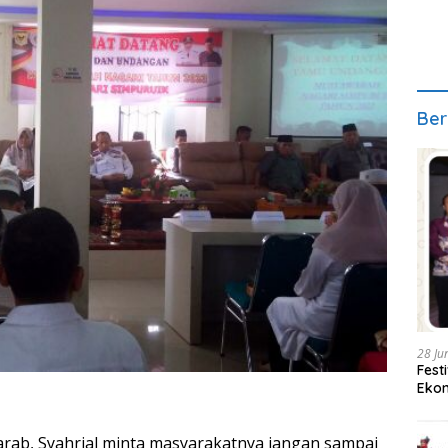
Ber
28 Ju
Fest
Ekon
rab, Syahrial minta masyarakatnya jangan sampai