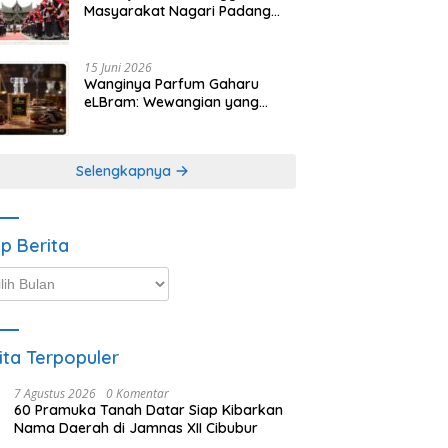
Masyarakat Nagari Padang
Magek Sita Perhatian
Pengunjung Festival
Minangkabau
15 Juni 2026
Wanginya Parfum Gaharu
eLBram: Wewangian yang
Lahir dari Kesabaran Alam,
Ayo Dicoba!
Selengkapnya
ip Berita
p
ta
ita Terpopuler
7 Agustus 2026
0 Komentar
60 Pramuka Tanah Datar Siap Kibarkan
Nama Daerah di Jamnas XII Cibubur