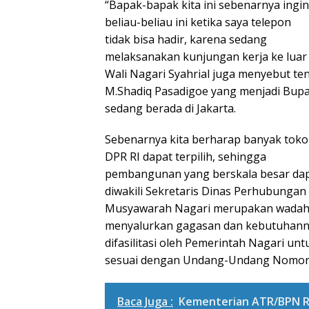
“Bapak-bapak kita ini sebenarnya ingi
beliau-beliau ini ketika saya telepon
tidak bisa hadir, karena sedang
melaksanakan kunjungan kerja ke luar d
Wali Nagari Syahrial juga menyebut te
M.Shadiq Pasadigoe yang menjadi Bupa
sedang berada di Jakarta.
Sebenarnya kita berharap banyak tokoh 
DPR RI dapat terpilih, sehingga
pembangunan yang berskala besar dapat
diwakili Sekretaris Dinas Perhubungan
Musyawarah Nagari merupakan wadah p
menyalurkan gagasan dan kebutuhann
difasilitasi oleh Pemerintah Nagari u
sesuai dengan Undang-Undang Nomor 
Baca Juga :
Kementerian ATR/BPN Re