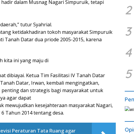
n hadir dalam Musnag Nagari Simpuruik, tetapi
2
aerah,” tutur Syahrial.
3
ntang ketidakhadiran tokoh masyarakat Simpuruik
ti Tanah Datar dua priode 2005-2015, karena
4
kita ini yang maju di
5
 dibiayai. Ketua Tim Fasilitasi IV Tanah Datar
 Tanah Datar, Irwan, kembali mengingatkan,
enting dan strategis bagi masyarakat untuk
ya agar dapat
Pe
ntuk mewujudkan kesejahteraan masyarakat Nagari,
6 Tahun 2014 tentang desa.
Opi
visi Peraturan Tata Ruang agar