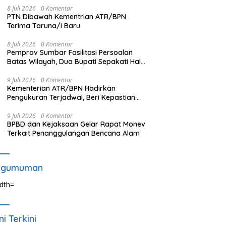
8 Juli 2026
0 Komentar
PTN Dibawah Kementrian ATR/BPN
Terima Taruna/i Baru
8 Juli 2026
0 Komentar
Pemprov Sumbar Fasilitasi Persoalan
Batas Wilayah, Dua Bupati Sepakati Hal
Ini
9 Juli 2026
0 Komentar
Kementerian ATR/BPN Hadirkan
Pengukuran Terjadwal, Beri Kepastian
Waktu Layanan untuk Masyarakat
9 Juli 2026
0 Komentar
BPBD dan Kejaksaan Gelar Rapat Monev
Terkait Penanggulangan Bencana Alam
ngumuman
ni Terkini