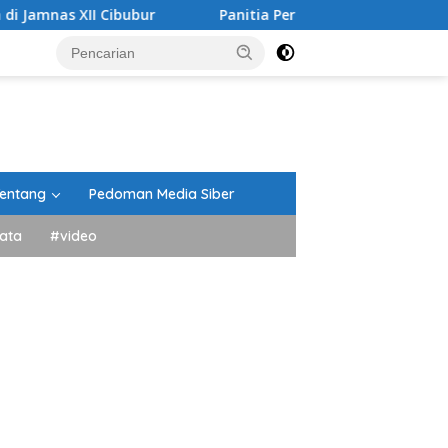
ibubur
Panitia Peringatan HUT RI Kecamatan Lima Kaum
entang
Pedoman Media Siber
ata
#video